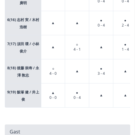
0 - 4
0 - 4
廣明
6(16) 志村 実 / 木村
●
●
▲
▲
0 - 4
2 - 4
浩樹
7(17) 須田 環 / 小林
○
●
▲
▲
4 - 1
1 - 4
俊介
8(18) 後藤 崇寿 / 永
○
●
▲
▲
4 - 0
3 - 4
澤 敦志
9(19) 飯塚 健 / 井上
▲
●
▲
▲
0 - 0
0 - 4
俊
Gast