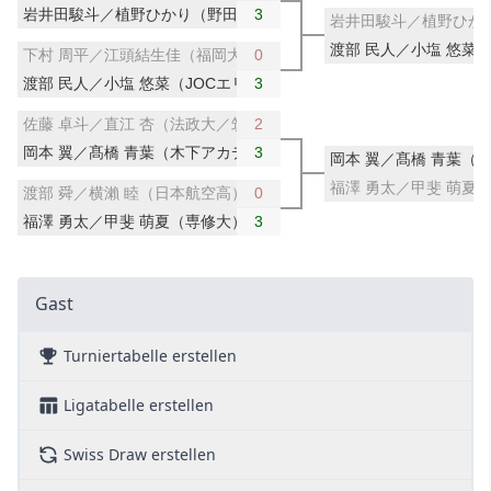
岩井田駿斗／植野ひかり（野田学園中／ 岩国商業高）
3
岩井田駿斗／植野ひか
渡部 民人／小塩 悠菜
下村 周平／江頭結生佳（福岡大）
0
渡部 民人／小塩 悠菜（JOCエリートアカデミー／星槎）
3
佐藤 卓斗／直江 杏（法政大／筑波大）
2
岡本 翼／髙橋 青葉（木下アカデミー）
3
岡本 翼／髙橋 青葉（
福澤 勇太／甲斐 萌夏
渡部 舜／横瀨 睦（日本航空高）
0
福澤 勇太／甲斐 萌夏（専修大）
3
Gast
Turniertabelle erstellen
Ligatabelle erstellen
Swiss Draw erstellen