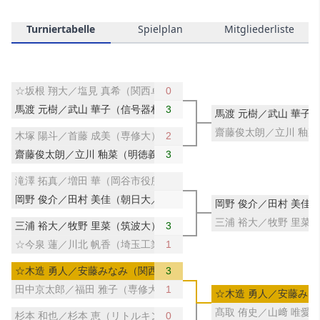
Turniertabelle
Spielplan
Mitgliederliste
☆坂根 翔大／塩見 真希（関西卓球アカデミー／サンリツ）
0
馬渡 元樹／武山 華子（信号器材／中央大）
3
馬渡 元樹／武山 華子
齋藤俊太朗／立川 釉
木塚 陽斗／首藤 成美（専修大）
2
齋藤俊太朗／立川 釉菜（明徳義塾中・高）
3
滝澤 拓真／増田 華（岡谷市役所／國學院大）
岡野 俊介／田村 美佳（朝日大／十六フィナンシャルグループ）
岡野 俊介／田村 美佳
三浦 裕大／牧野 里菜
三浦 裕大／牧野 里菜（筑波大）
3
☆今泉 蓮／川北 帆香（埼玉工業大／中央大）
1
☆木造 勇人／安藤みなみ（関西卓球アカデミー／トップおとめピン
3
田中京太郎／福田 雅子（専修大）
1
☆木造 勇人／安藤み
髙取 侑史／山﨑 唯愛
杉本 和也／杉本 恵（リトルキングス／小田原市役所）
0