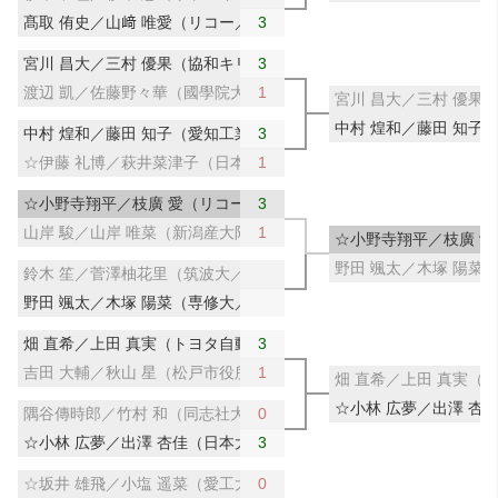
髙取 侑史／山﨑 唯愛（リコー／サンリツ）
3
宮川 昌大／三村 優果（協和キリン／サンリツ）
3
渡辺 凱／佐藤野々華（國學院大／新潟産大附高）
1
宮川 昌大／三村 優果
中村 煌和／藤田 知子
中村 煌和／藤田 知子（愛知工業大）
3
☆伊藤 礼博／萩井菜津子（日本大）
1
☆小野寺翔平／枝廣 愛（リコー／中央大）
3
山岸 駿／山岸 唯菜（新潟産大附高）
1
☆小野寺翔平／枝廣 
野田 颯太／木塚 陽菜
鈴木 笙／菅澤柚花里（筑波大／デンソー）
野田 颯太／木塚 陽菜（専修大／神戸松蔭女子学院大）
畑 直希／上田 真実（トヨタ自動車／豊田自動織機）
3
吉田 大輔／秋山 星（松戸市役所）
1
畑 直希／上田 真実（
☆小林 広夢／出澤 杏
隅谷傳時郎／竹村 和（同志社大）
0
☆小林 広夢／出澤 杏佳（日本大／専修大）
3
☆坂井 雄飛／小塩 遥菜（愛工大名電高／トップおとめピンポンズ
0