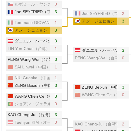
ルボミール・ヤンカリク（チェコ）
0
Joe SEYFRIED（フランス）
3
Joe SEYFRIED（フラン
2
アン・ジェヒョン（韓国）
3
Tommaso GIOVANNETTI（イタリア）
1
アン・ジェヒョン（韓国）
3
ダニエル・ハーベソン（オーストリア）
3
LIN Yen-Chun（台湾）
1
ダニエル・ハーベソン（オ
3
PENG Wang-Wei（台湾）
0
PENG Wang-Wei（台湾）
3
SAI Linwei（中国）
1
NIU Guankai（中国）
1
ZENG Beixun（中国）
3
ZENG Beixun（中国）
3
WANG Chen Ce（中国）
0
WANG Chen Ce（中国）
3
ジョアン・ジェラルド（ポルトガル）
0
KAO Cheng-Jui（台湾）
3
Taehyun KIM（オーストリア）
0
KAO Cheng-Jui（台湾）
2