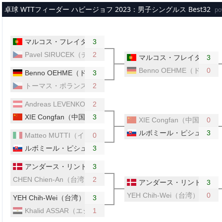
メインコンテンツへスキップ
卓球 WTTフィーダー ハビージョフ 2023：男子シングルス Best32
po
マルコス・フレイタス（ポルトガル）
3
Pavel SIRUCEK（チェコ）
2
マルコス・フレイタス（ポ
3
Benno OEHME（ドイツ）
0
Benno OEHME（ドイツ）
3
トーマス・ポランスキー（チェコ）
2
Andreas LEVENKO（オーストリア）
2
XIE Congfan（中国）
3
XIE Congfan（中国）
0
ルボミール・ピシュテイ（
3
Matteo MUTTI（イタリア）
0
ルボミール・ピシュテイ（スロバキア）
3
アンダース・リンド（デンマーク）
3
CHEN Chien-An（台湾）
2
アンダース・リンド（デン
3
YEH Chih-Wei（台湾）
0
YEH Chih-Wei（台湾）
3
Khalid ASSAR（エジプト）
1