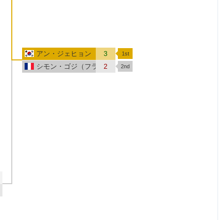
アン・ジェヒョン（韓国）
3
シモン・ゴジ（フランス）
2
オーストリア）
）