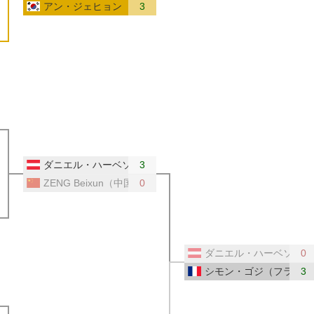
アン・ジェヒョン（韓国）
3
ス）
ーストリア）
ダニエル・ハーベソン（オーストリア）
3
ZENG Beixun（中国）
0
ダニエル・ハーベソン（
0
シモン・ゴジ（フランス
3