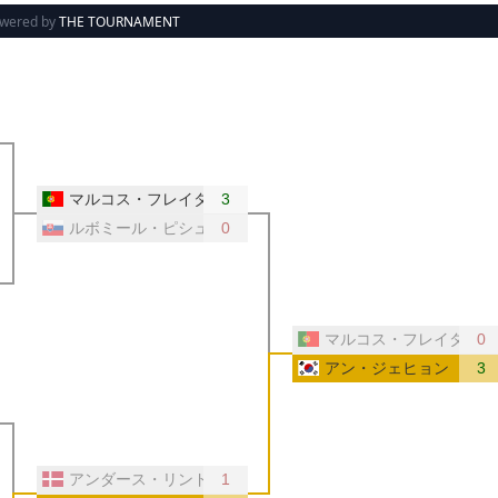
wered by
THE TOURNAMENT
ルトガル）
マルコス・フレイタス（ポルトガル）
3
ルボミール・ピシュテイ（スロバキア）
0
スロバキア）
マルコス・フレイタス（
0
アン・ジェヒョン（韓国
3
マーク）
アンダース・リンド（デンマーク）
1