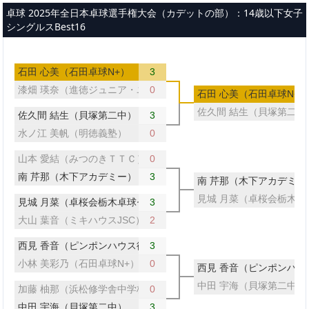
メインコンテンツへスキップ
卓球 2025年全日本卓球選手権大会（カデットの部）：14歳以下女子
シングルスBest16
石田 心美（石田卓球N+）
3
漆畑 瑛奈（進徳ジュニア・ユース）
0
石田 心美（石田卓球N+）
佐久間 結生（貝塚第二中
佐久間 結生（貝塚第二中）
3
水ノ江 美帆（明徳義塾）
0
山本 愛結（みつのきＴＴＣ）
0
南 芹那（木下アカデミー）
3
南 芹那（木下アカデミー
見城 月菜（卓桜会栃木卓
見城 月菜（卓桜会栃木卓球センター）
3
大山 葉音（ミキハウスJSC）
2
西見 香音（ピンポンハウス徳山）
3
小林 美彩乃（石田卓球N+）
0
西見 香音（ピンポンハウ
中田 宇海（貝塚第二中）
加藤 柚那（浜松修学舎中学校）
0
中田 宇海（貝塚第二中）
3