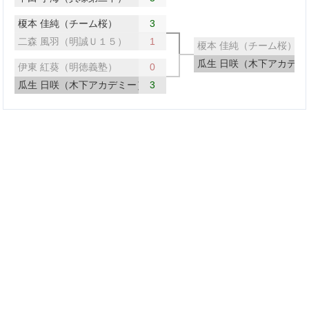
榎本 佳純（チーム桜）
3
二森 風羽（明誠Ｕ１５）
1
榎本 佳純（チーム桜）
瓜生 日咲（木下アカデミ
伊東 紅葵（明徳義塾）
0
瓜生 日咲（木下アカデミー）
3