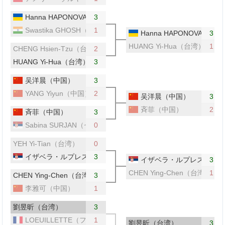
Hanna HAPONOVA（ウクライナ）
3
Swastika GHOSH（インド）
1
Hanna HAPONOVA（
3
HUANG Yi-Hua（台湾）
1
CHENG Hsien-Tzu（台湾）
2
HUANG Yi-Hua（台湾）
3
吴洋晨（中国）
3
YANG Yiyun（中国）
2
吴洋晨（中国）
3
斉菲（中国）
2
斉菲（中国）
3
Sabina SURJAN（セルビア）
0
YEH Yi-Tian（台湾）
0
イザベラ・ルプレスク（セルビア）
3
イザベラ・ルプレスク（セ
3
CHEN Ying-Chen（台湾）
1
CHEN Ying-Chen（台湾）
3
李雅可（中国）
1
劉昱昕（台湾）
3
LOEUILLETTE（フランス）
1
劉昱昕（台湾）
3