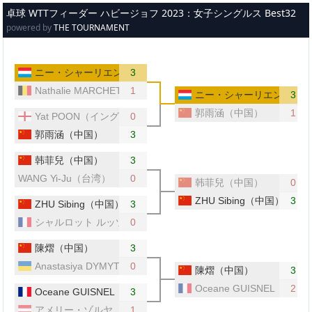
メインコンテンツへスキップ
卓球 WTTフィーダー ハビージョフ 2023：女子シングルス Best32
powered by
THE TOURNAMENT
ニー・シャーリエン（ルクセンブルク）
3
Nathalie MARCHETTI（ベルギー）
1
ニー・シャーリエン（ルク
3
郭雨涵（中国）
1
Yat POON（イングランド）
0
郭雨涵（中国）
3
韩菲兒（中国）
3
WANG Yi-Ju（台湾）
0
韩菲兒（中国）
0
ZHU Sibing（中国）
3
ZHU Sibing（中国）
3
シャルロット ルッツ（フランス）
0
陳熠（中国）
3
Anastasiya DYMYTRENKO（ウクライナ）
0
陳熠（中国）
3
Oceane GUISNEL（フ
2
Oceane GUISNEL（フランス）
3
アメリー・ゾルヤ（オーストリア）
1