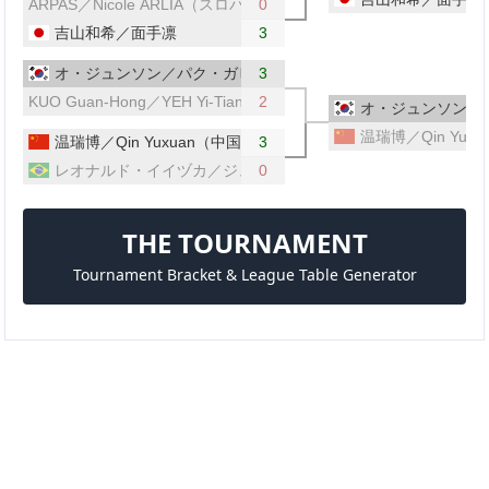
ARPAS／Nicole ARLIA（スロバキア／イタリア）
0
吉山和希／面手凛
3
オ・ジュンソン／パク・ガヒョン（韓国）
3
KUO Guan-Hong／YEH Yi-Tian（台湾）
2
オ・ジュンソン／
温瑞博／Qin Yux
温瑞博／Qin Yuxuan（中国）
3
レオナルド・イイヅカ／ジュリア・タカハシ（ブラジル）
0
THE TOURNAMENT
Tournament Bracket & League Table Generator