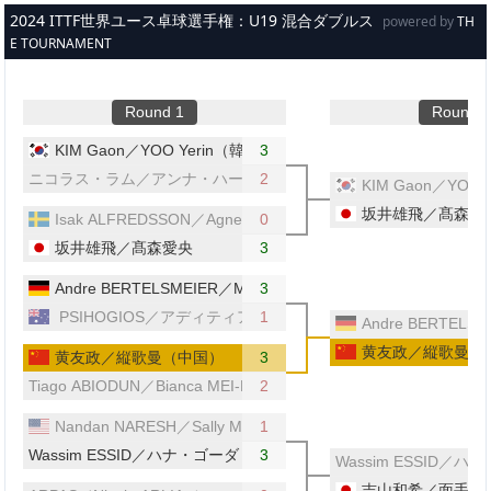
メインコンテンツへスキップ
2024 ITTF世界ユース卓球選手権：U19 混合ダブルス
powered by
TH
E TOURNAMENT
Round 1
Round 2
KIM Gaon／YOO Yerin（韓国）
3
ニコラス・ラム／アンナ・ハーシー（オーストラリア／ウェールズ
2
KIM Gaon／YOO
坂井雄飛／髙森愛
Isak ALFREDSSON／Agnes SVENSSON （スウェーデン）
0
坂井雄飛／髙森愛央
3
Andre BERTELSMEIER／Mia GRIESEL（ドイツ）
3
PSIHOGIOS／アディティア・サリーン（オーストラリア）
1
Andre BERTEL
黄友政／縦歌曼（
黄友政／縦歌曼（中国）
3
Tiago ABIODUN／Bianca MEI-ROSU（ポルトガル／ルーマニア）
2
Nandan NARESH／Sally MOYLAND（アメリカ）
1
Wassim ESSID／ハナ・ゴーダ（チュニジア／エジプト）
3
Wassim ESSID
吉山和希／面手凛