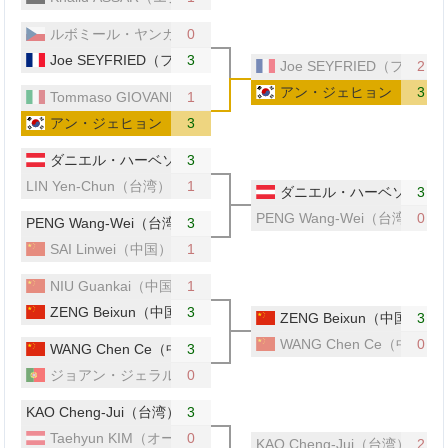
ルボミール・ヤンカリク（チェコ）
0
Joe SEYFRIED（フランス）
3
Joe SEYFRIED（フラン
2
アン・ジェヒョン（韓国）
3
Tommaso GIOVANNETTI（イタリア）
1
アン・ジェヒョン（韓国）
3
ダニエル・ハーベソン（オーストリア）
3
LIN Yen-Chun（台湾）
1
ダニエル・ハーベソン（オ
3
PENG Wang-Wei（台湾）
0
PENG Wang-Wei（台湾）
3
SAI Linwei（中国）
1
NIU Guankai（中国）
1
ZENG Beixun（中国）
3
ZENG Beixun（中国）
3
WANG Chen Ce（中国）
0
WANG Chen Ce（中国）
3
ジョアン・ジェラルド（ポルトガル）
0
KAO Cheng-Jui（台湾）
3
Taehyun KIM（オーストリア）
0
KAO Cheng-Jui（台湾）
2