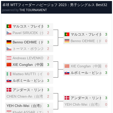
メインコンテンツへスキップ
卓球 WTTフィーダー ハビージョフ 2023：男子シングルス Best32
powered by
THE TOURNAMENT
マルコス・フレイタス（ポルトガル）
3
Pavel SIRUCEK（チェコ）
2
マルコス・フレイタス（ポ
3
Benno OEHME（ドイツ）
0
Benno OEHME（ドイツ）
3
トーマス・ポランスキー（チェコ）
2
Andreas LEVENKO（オーストリア）
2
XIE Congfan（中国）
3
XIE Congfan（中国）
0
ルボミール・ピシュテイ（
3
Matteo MUTTI（イタリア）
0
ルボミール・ピシュテイ（スロバキア）
3
アンダース・リンド（デンマーク）
3
CHEN Chien-An（台湾）
2
アンダース・リンド（デン
3
YEH Chih-Wei（台湾）
0
YEH Chih-Wei（台湾）
3
Khalid ASSAR（エジプト）
1