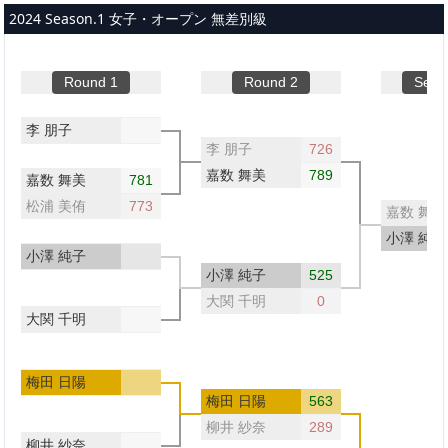
メインコンテンツへスキップ
2024 Season.1 女子・オープン 無差別級
Round 1
Round 2
Semi-
李 朋子
李 朋子
726
嘉数 舞美
789
嘉数 舞美
781
松浦 美侑
773
嘉数 舞美
小澤 純子
小澤 純子
小澤 純子
525
大関 千明
0
大関 千明
梅田 日陽
梅田 日陽
563
柳井 紗奈
289
柳井 紗奈