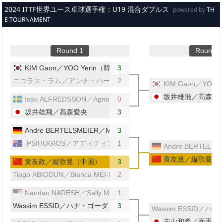
メインコンテンツへスキップ
2024 ITTF世界ユース卓球選手権：U19 混合ダブルス
powered by
TH
E TOURNAMENT
Round 1
Round 2
KIM Gaon／YOO Yerin（韓国）
3
ニコラス・ラム／アンナ・ハーシー（オーストラリア／ウェールズ
2
KIM Gaon／YOO
坂井雄飛／髙森愛
Isak ALFREDSSON／Agnes SVENSSON （スウェーデン）
0
坂井雄飛／髙森愛央
3
Andre BERTELSMEIER／Mia GRIESEL（ドイツ）
3
PSIHOGIOS／アディティア・サリーン（オーストラリア）
1
Andre BERTEL
黄友政／縦歌曼（
黄友政／縦歌曼（中国）
3
Tiago ABIODUN／Bianca MEI-ROSU（ポルトガル／ルーマニア）
2
Nandan NARESH／Sally MOYLAND（アメリカ）
1
Wassim ESSID／ハナ・ゴーダ（チュニジア／エジプト）
3
Wassim ESSID
吉山和希／面手凛