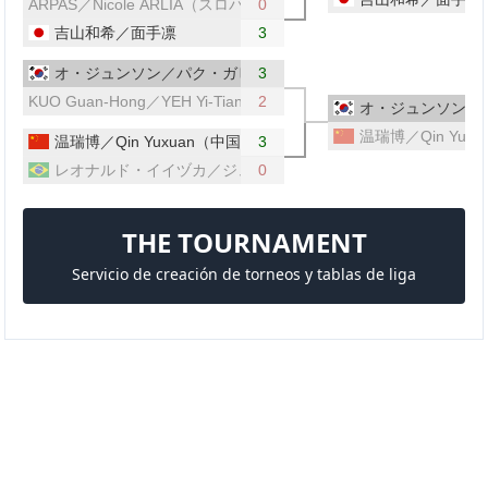
ARPAS／Nicole ARLIA（スロバキア／イタリア）
0
吉山和希／面手凛
3
オ・ジュンソン／パク・ガヒョン（韓国）
3
KUO Guan-Hong／YEH Yi-Tian（台湾）
2
オ・ジュンソン／
温瑞博／Qin Yux
温瑞博／Qin Yuxuan（中国）
3
レオナルド・イイヅカ／ジュリア・タカハシ（ブラジル）
0
THE TOURNAMENT
Servicio de creación de torneos y tablas de liga