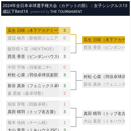
メインコンテンツへスキップ
2024年全日本卓球選手権大会（カデットの部）：女子シングルス13
歳以下Best16
powered by
THE TOURNAMENT
瓜生 日咲（木下アカデミー）
3
渡辺 柚月（新発田ジュニア）
0
瓜生 日咲（木下アカデミ
西見 香音（ピンポンハウ
飯田莉々花（NEX’TAGE）
2
西見 香音（ピンポンハウス徳山）
3
中田 宇海（貝塚第二中）
0
村松 心菜（羽佳卓球倶楽部）
3
村松 心菜（羽佳卓球倶楽
新谷 真奈（フェニックス
新谷 真奈（フェニックス卓球クラブ）
3
森 星姫（森卓球塾）
2
稲垣 芽唯（田阪卓研）
1
真田 晴羽（トップ名古屋）
3
真田 晴羽（トップ名古屋
大山 葉音（ミキハウスJS
榎本 佳純（チーム桜）
1
大山 葉音（ミキハウスJSC）
3