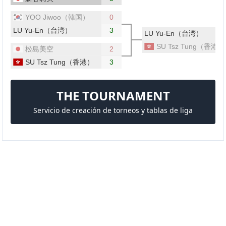
YOO Jiwoo（韓国）
0
LU Yu-En（台湾）
3
LU Yu-En（台湾）
SU Tsz Tung（香港）
松島美空
2
SU Tsz Tung（香港）
3
THE TOURNAMENT
Servicio de creación de torneos y tablas de liga