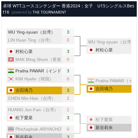
メインコンテンツへスキップ
卓球 WTTユースコンテンダー 香港2024：女子 U15シングルスBes
t16
powered by
THE TOURNAMENT
WU Ying-syuan（台湾）
3
LIN Huan Ting（台湾）
0
WU Ying-syuan（台湾）
村松心菜
村松心菜
3
MAK Ming Shum（香港）
0
Pratha PAWAR（インド）
3
KIM Hyelin（韓国）
0
Pratha PAWAR（イ
吉田璃乃
吉田璃乃
3
CHEN Min-Hsin（台湾）
2
HUANG Jun-Fan（台湾）
2
松下愛菜
3
松下愛菜
新谷莉央
Phichaphak ARIYACHOTIMA（タイ）
0
新谷莉央
3