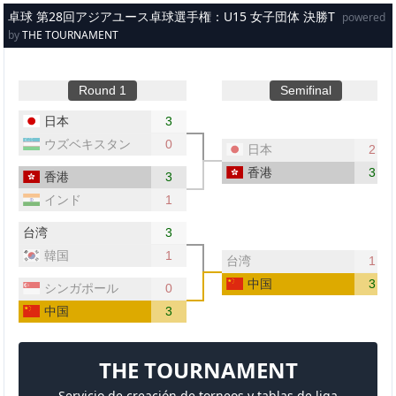
メインコンテンツへスキップ
卓球 第28回アジアユース卓球選手権：U15 女子団体 決勝T
powered
by
THE TOURNAMENT
Round 1
Semifinal
日本
3
ウズベキスタン
0
日本
2
香港
3
香港
3
インド
1
台湾
3
韓国
1
台湾
1
中国
3
シンガポール
0
中国
3
THE TOURNAMENT
Servicio de creación de torneos y tablas de liga