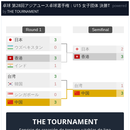
メインコンテンツへスキップ
卓球 第28回アジアユース卓球選手権：U15 女子団体 決勝T
powered
by
THE TOURNAMENT
Round 1
Semifinal
日本
3
ウズベキスタン
0
日本
2
香港
3
香港
3
インド
1
台湾
3
韓国
1
台湾
1
中国
3
シンガポール
0
中国
3
THE TOURNAMENT
Servicio de creación de torneos y tablas de liga