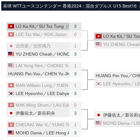
メインコンテンツへスキップ
卓球 WTTユースコンテンダー 香港2024：混合ダブルス U15 Best16
LO Ka Kit／SU Tsz Tung（香港）
3
LEE Tsz Wai／KOK Jason（香港）
0
LO Ka Kit／SU T
YU ZHENG Che
吉田蒼／吉田璃乃
1
YU ZHENG Cheah／HONG YU Tey（マレーシア）
3
LAI Yong Ren／CHONG Yi Hang（マレーシア）
1
HUANG Pei-You／CHEN Yu-Jhen（台湾）
3
HUANG Pei-You／C
LEE Hyeonho／
MAN William Lung／YUEN Sum Lok（香港）
1
LEE Hyeonho／LEE Dahye（韓国）
3
MAK Ming Shum／LAU Eden（香港）
0
伊藤佑太／新谷莉央
3
伊藤佑太／新谷莉
MOHD Dania／L
CHEUNG Wai Yi／YUNG Tsz Hin（香港）
1
MOHD Dania／LEE Hong An（マレーシア）
3