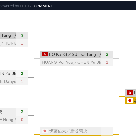
powered by
THE TOURNAMENT
sz Tung（香港）
3
ah／HONG YU Tey（マレーシア）
1
LO Ka Kit／SU Tsz Tung（香港）
3
HUANG Pei-You／CHEN Yu-Jhen（台湾）
2
HEN Yu-Jhen（台湾）
3
LEE Dahye（韓国）
1
央
3
EE Hong An（マレーシア）
0
伊藤佑太／新谷莉央
1