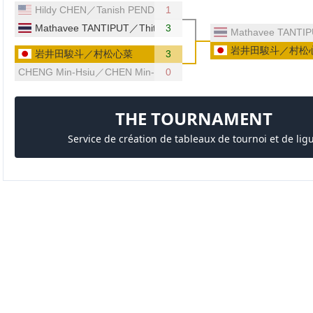
Hildy CHEN／Tanish PENDSE（アメリカ）
1
Mathavee TANTIPUT／Thitaphat PREECHAYAN（タイ）
3
Mathavee TANT
岩井田駿斗／村松
岩井田駿斗／村松心菜
3
CHENG Min-Hsiu／CHEN Min-Hsin（台湾）
0
THE TOURNAMENT
Service de création de tableaux de tournoi et de lig