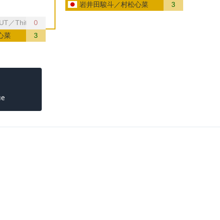
岩井田駿斗／村松心菜
3
IPUT／Thitaphat PREECHAYAN（タイ）
0
心菜
3
ue