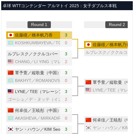
メインコンテンツへスキップ
卓球 WTTコンテンダー アルマトイ 2025：女子ダブルス本戦
Round 1
Round 2
佐藤瞳／橋本帆乃香
3
KOSHKUMBAYEVA／TORSHAYEVA（カザフスタン）
0
佐藤瞳／橋本帆乃香
ルプレスク／ククルコバ
ルプレスク／ククルコバー（セルビア／スロバキア）
3
CHANG／LI YING（マレーシア）
2
覃予萱／縦歌曼（中国）
3
BAKHYT／ROMANOVSKAYA（カザフスタン）
0
覃予萱／縦歌曼（中
LYNE／TEE（マレ
LYNE／TEE（マレーシア）
3
ゴーシュ／デ・ヌッテ（インド／ルクセンブルク）
2
何卓佳／王暁彤（中国）
3
AKASHEVA／MIRKADIROVA（カザフスタン）
0
何卓佳／王暁彤（中
ヤン・ハウン／KIM S
ヤン・ハウン／KIM Seoyun（韓国）
3