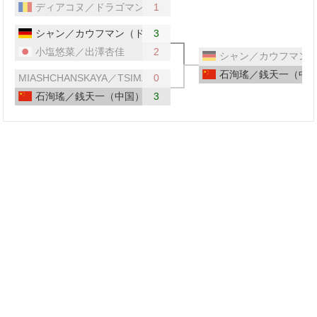
ディアコヌ／ドラゴマン（ルーマニア）
1
シャン／カウフマン（ドイツ）
3
小塩悠菜／出澤杏佳
2
シャン／カウフマン
石洵瑤／銭天一（中
MIASHCHANSKAYA／TSIMASHKOVA（AIN）
0
石洵瑤／銭天一（中国）
3