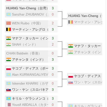
HUANG Yan-Cheng（台湾）
3
Sanzhar ZHUBANOV（カザフスタン）
0
HUANG Yan-Cheng（台
マーティン・アレグ
WEN Ruibo（中国）
2
マーティン・アレグロ（ベルギー）
3
マナフ・タッカー（インド）
3
SHAH（インド）
2
マナフ・タッカー（
アチャンタ（インド
CHAN Baldwin（香港）
0
アチャンタ（インド）
3
ヤコブ・ディアス（ポーランド）
3
Alan KURMANGALIYEV（カザフスタン）
0
ヤコブ・ディアス（
ワン・ヤン（スロバ
Iskender KHARKI（カザフスタン）
0
ワン・ヤン（スロバキア）
3
キリル・ゲラシメンコ（カザフスタン）
3
Yousif ABDALLA（カタール）
0
キリル・ゲラシメン