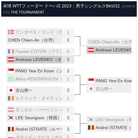
メインコンテンツへスキップ
卓球 WTTフィーダー ドーハII 2023：男子シングルスBest32
powere
d by
THE TOURNAMENT
アンダース・リンド（デンマーク）
1
CHEN Chien-An（台湾）
3
CHEN Chien-An（台湾）
Andreas LEVEN
Flavien COTON（フランス）
0
Andreas LEVENKO（オーストリア）
3
PANG Yew En Koen（シンガポール）
3
Aidos KENZHIGULOV（カザフスタン）
1
PANG Yew En K
吉山僚一
吉山僚一
3
セドリック・ヌイティンク（ベルギー）
1
ダニエル・ハーベソン（オーストリア）
2
LEE Seungsoo（韓国）
3
LEE Seungsoo（韓
Andrei ISTRATE
Andrei ISTRATE（ルーマニア）
3
マチェイ・クビク（ポーランド）
2