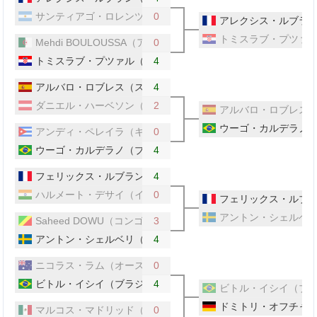
サンティアゴ・ロレンツォ（アルゼンチン）
0
アレクシス・ルブラ
トミスラブ・プツァ
Mehdi BOULOUSSA（アルジェリア）
0
トミスラブ・プツァル（クロアチア）
4
アルバロ・ロブレス（スペイン）
4
ダニエル・ハーベソン（オーストリア）
2
アルバロ・ロブレス
ウーゴ・カルデラノ
アンディ・ペレイラ（キューバ）
0
ウーゴ・カルデラノ（ブラジル）
4
フェリックス・ルブラン（フランス）
4
ハルメート・デサイ（インド）
0
フェリックス・ルブ
アントン・シェルベ
Saheed DOWU（コンゴ）
3
アントン・シェルベリ（スウェーデン）
4
ニコラス・ラム（オーストラリア）
0
ビトル・イシイ（ブラジル）
4
ビトル・イシイ（ブ
ドミトリ・オフチャ
マルコス・マドリッド（メキシコ）
0