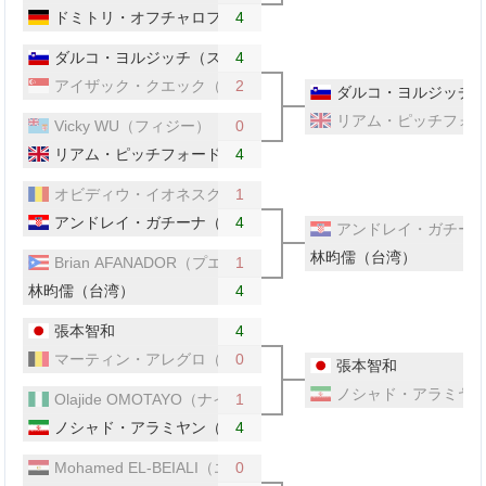
ドミトリ・オフチャロフ（ドイツ）
4
ダルコ・ヨルジッチ（スロベニア）
4
アイザック・クエック（シンガポール）
2
ダルコ・ヨルジッチ
リアム・ピッチフォ
Vicky WU（フィジー）
0
リアム・ピッチフォード（イギリス）
4
オビディウ・イオネスク（ルーマニア）
1
アンドレイ・ガチーナ（クロアチア）
4
アンドレイ・ガチー
林昀儒（台湾）
Brian AFANADOR（プエルトリコ）
1
林昀儒（台湾）
4
張本智和
4
マーティン・アレグロ（ベルギー）
0
張本智和
ノシャド・アラミヤ
Olajide OMOTAYO（ナイジェリア）
1
ノシャド・アラミヤン（イラン）
4
Mohamed EL-BEIALI（エジプト）
0