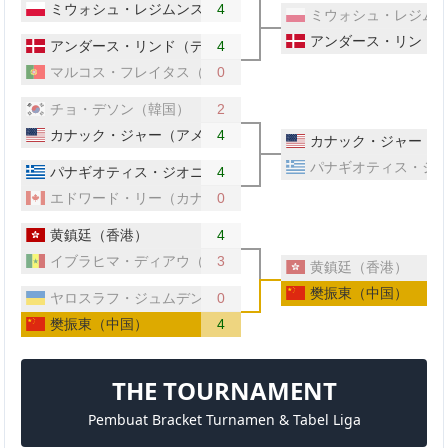
ミウォシュ・レジムンスキ（ポーランド）
4
ミウォシュ・レジム
アンダース・リンド
アンダース・リンド（デンマーク）
4
マルコス・フレイタス（ポルトガル）
0
チョ・デソン（韓国）
2
カナック・ジャー（アメリカ）
4
カナック・ジャー（
パナギオティス・ジ
パナギオティス・ジオニス（ギリシャ）
4
エドワード・リー（カナダ）
0
黄鎮廷（香港）
4
イブラヒマ・ディアウ（セネガル）
3
黄鎮廷（香港）
樊振東（中国）
ヤロスラフ・ジュムデンコ（ウクライナ）
0
樊振東（中国）
4
THE TOURNAMENT
Pembuat Bracket Turnamen & Tabel Liga