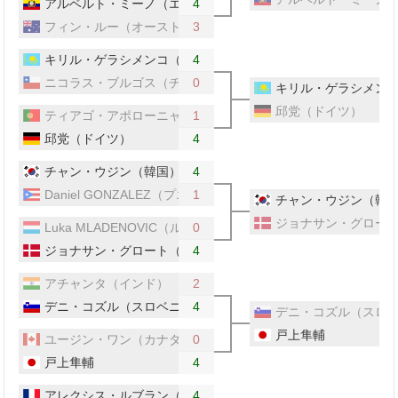
アルベルト・ミーノ（エクアドル）
4
フィン・ルー（オーストラリア）
3
キリル・ゲラシメンコ（カザフスタン）
4
ニコラス・ブルゴス（チリ）
0
キリル・ゲラシメン
邱党（ドイツ）
ティアゴ・アポローニャ（ポルトガル）
1
邱党（ドイツ）
4
チャン・ウジン（韓国）
4
Daniel GONZALEZ（プエルトリコ）
1
チャン・ウジン（韓
ジョナサン・グロー
Luka MLADENOVIC（ルクセンブルク）
0
ジョナサン・グロート（デンマーク）
4
アチャンタ（インド）
2
デニ・コズル（スロベニア）
4
デニ・コズル（スロ
戸上隼輔
ユージン・ワン（カナダ）
0
戸上隼輔
4
アレクシス・ルブラン（フランス）
4