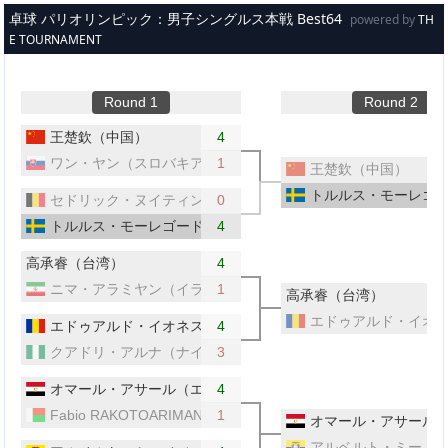
メインコンテンツへスキップ
卓球 パリオリンピック：男子シングルス本戦 Best64
powered by
TH
E TOURNAMENT
Round 1
Round 2
王楚欽（中国）
4
ワン・ヤン（スロバキア）
1
王楚欽（中国）
トルルス・モーレゴ
セドリック・ヌイティンク（ベルギー）
0
トルルス・モーレゴード（スウェーデン）
4
高承睿（台湾）
4
ニマ・アラミヤン（イラン）
1
高承睿（台湾）
エドゥアルド・イオ
エドゥアルド・イオネスク（ルーマニア）
4
クアドリ・アルナ（ナイジェリア）
3
オマール・アサール（エジプト）
4
Fabio RAKOTOARIMANANA（マダガスカル）
1
オマール・アサール
アルベルト・ミーノ