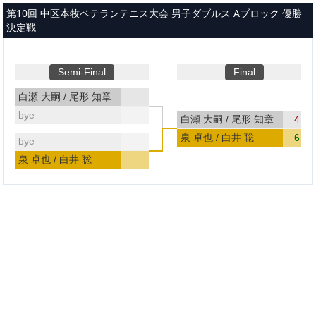
メインコンテンツへスキップ
第10回 中区本牧ベテランテニス大会 男子ダブルス Aブロック 優勝
決定戦
Semi-Final
Final
白瀬 大嗣 / 尾形 知章
bye
白瀬 大嗣 / 尾形 知章
4
泉 卓也 / 白井 聡
6
bye
泉 卓也 / 白井 聡