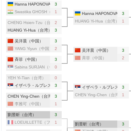
Hanna HAPONOVA（ウクライナ）
3
Swastika GHOSH（インド）
1
Hanna HAPONOVA（
3
HUANG Yi-Hua（台湾）
1
CHENG Hsien-Tzu（台湾）
2
HUANG Yi-Hua（台湾）
3
吴洋晨（中国）
3
YANG Yiyun（中国）
2
吴洋晨（中国）
3
斉菲（中国）
2
斉菲（中国）
3
Sabina SURJAN（セルビア）
0
YEH Yi-Tian（台湾）
0
イザベラ・ルプレスク（セルビア）
3
イザベラ・ルプレスク（セ
3
CHEN Ying-Chen（台湾）
1
CHEN Ying-Chen（台湾）
3
李雅可（中国）
1
劉昱昕（台湾）
3
LOEUILLETTE（フランス）
1
劉昱昕（台湾）
3