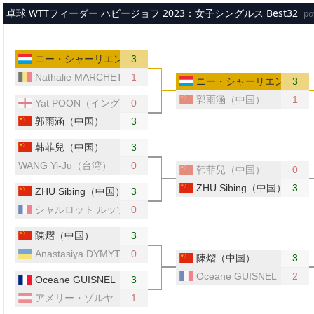
メインコンテンツへスキップ
卓球 WTTフィーダー ハビージョフ 2023：女子シングルス Best32
po
ニー・シャーリエン（ルクセンブルク）
3
Nathalie MARCHETTI（ベルギー）
1
ニー・シャーリエン（ルク
3
郭雨涵（中国）
1
Yat POON（イングランド）
0
郭雨涵（中国）
3
韩菲兒（中国）
3
WANG Yi-Ju（台湾）
0
韩菲兒（中国）
0
ZHU Sibing（中国）
3
ZHU Sibing（中国）
3
シャルロット ルッツ（フランス）
0
陳熠（中国）
3
Anastasiya DYMYTRENKO（ウクライナ）
0
陳熠（中国）
3
Oceane GUISNEL（フ
2
Oceane GUISNEL（フランス）
3
アメリー・ゾルヤ（オーストリア）
1