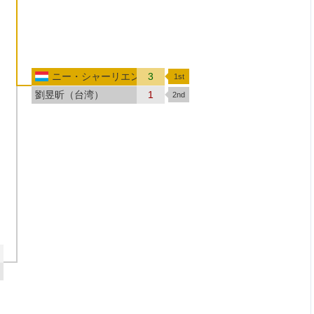
ニー・シャーリエン（ルクセンブルク）
3
劉昱昕（台湾）
1