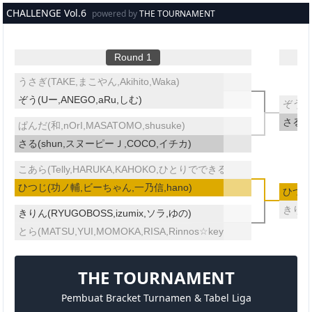
メインコンテンツへスキップ
CHALLENGE Vol.6
powered by
THE TOURNAMENT
Round 1
うさぎ(TAKE,まこやん,Akihito,Waka)
ぞう(Uー,ANEGO,aRu,しむ)
ぞう(U
さる(s
ぱんだ(和,nOrI,MASATOMO,shusuke)
さる(shun,スヌーピーＪ,COCO,イチカ)
こあら(Telly,HARUKA,KAHOKO,ひとりでできるもん)
ひつじ(功ノ輔,ビーちゃん,一乃信,hano)
ひつじ
きりん(
きりん(RYUGOBOSS,izumix,ソラ,ゆの)
とら(MATSU,YUI,MOMOKA,RISA,Rinnos☆key)
THE TOURNAMENT
Pembuat Bracket Turnamen & Tabel Liga