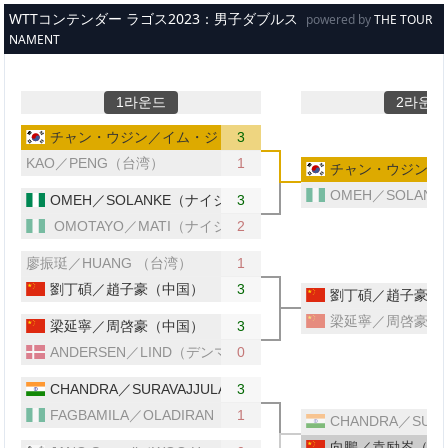
メインコンテンツへスキップ
WTTコンテンダー ラゴス2023：男子ダブルス
powered by
THE TOUR
NAMENT
1라운드
2라운드
チャン・ウジン／イム・ジョンフン（韓国）
3
KAO／PENG（台湾）
1
チャン・ウジン／
OMEH／SOLAN
OMEH／SOLANKE（ナイジェリア）
3
OMOTAYO／MATI（ナイジェリア）
2
廖振珽／HUANG （台湾）
1
劉丁碩／趙子豪（中国）
3
劉丁碩／趙子豪（
梁延寧／周啓豪（
梁延寧／周啓豪（中国）
3
ANDERSEN／LIND（デンマーク）
0
CHANDRA／SURAVAJJULA（インド）
3
FAGBAMILA／OLADIRAN（ナイジェリア）
1
CHANDRA／SUR
向鵬／袁励岑（中