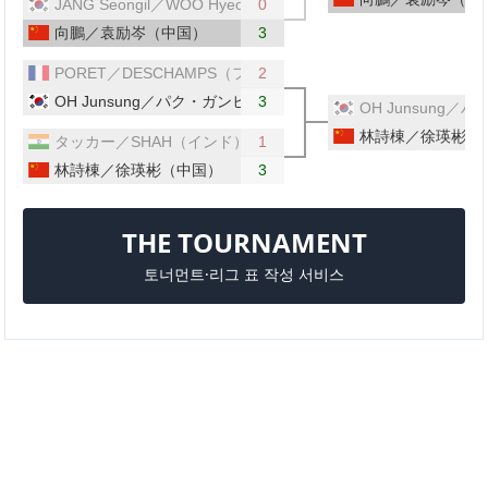
JANG Seongil／WOO Hyeonggyu（韓国）
0
向鵬／袁励岑（中国）
3
PORET／DESCHAMPS（フランス）
2
OH Junsung／パク・ガンヒョン（韓国）
3
OH Junsung
林詩棟／徐瑛彬（
タッカー／SHAH（インド）
1
林詩棟／徐瑛彬（中国）
3
THE TOURNAMENT
토너먼트·리그 표 작성 서비스