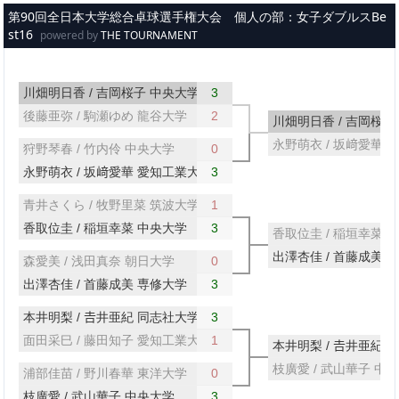
メインコンテンツへスキップ
第90回全日本大学総合卓球選手権大会 個人の部：女子ダブルスBe
st16
powered by
THE TOURNAMENT
川畑明日香 / 吉岡桜子 中央大学
3
後藤亜弥 / 駒瀬ゆめ 龍谷大学
2
川畑明日香 / 吉岡桜子
永野萌衣 / 坂﨑愛華 
狩野琴春 / 竹内伶 中央大学
0
永野萌衣 / 坂﨑愛華 愛知工業大学
3
青井さくら / 牧野里菜 筑波大学
1
香取位圭 / 稲垣幸菜 中央大学
3
香取位圭 / 稲垣幸菜 
出澤杏佳 / 首藤成美 
森愛美 / 浅田真奈 朝日大学
0
出澤杏佳 / 首藤成美 専修大学
3
本井明梨 / 𠮷井亜紀 同志社大学
3
面田采巳 / 藤田知子 愛知工業大学
1
本井明梨 / 𠮷井亜紀
枝廣愛 / 武山華子 中
浦部佳苗 / 野川春華 東洋大学
0
枝廣愛 / 武山華子 中央大学
3