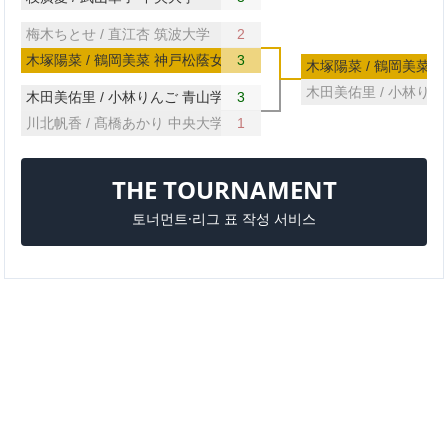
梅木ちとせ / 直江杏 筑波大学
2
木塚陽菜 / 鶴岡美菜 神戸松蔭女子学院大学
3
木塚陽菜 / 鶴岡美菜
木田美佑里 / 小林り
木田美佑里 / 小林りんご 青山学院大学
3
川北帆香 / 髙橋あかり 中央大学
1
THE TOURNAMENT
토너먼트·리그 표 작성 서비스