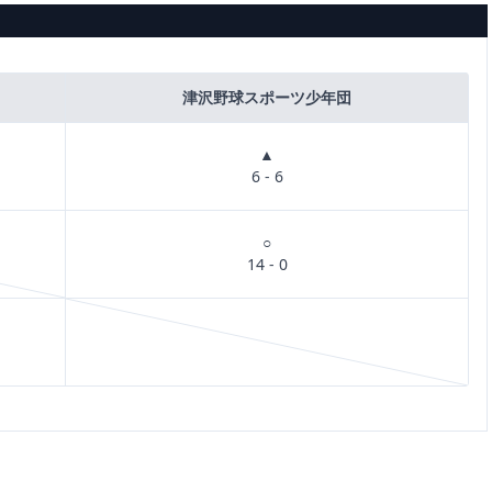
津沢野球スポーツ少年団
▲
6 - 6
○
14 - 0