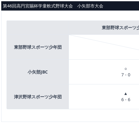
メインコンテンツへスキップ
第46回高円宮賜杯学童軟式野球大会 小矢部市大会
東部野球スポーツ
東部野球スポーツ少年団
○
小矢部JBC
7 - 0
▲
津沢野球スポーツ少年団
6 - 6