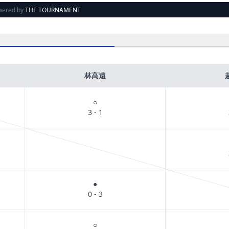
wered by
THE TOURNAMENT
林高遠
○
3 - 1
●
0 - 3
○