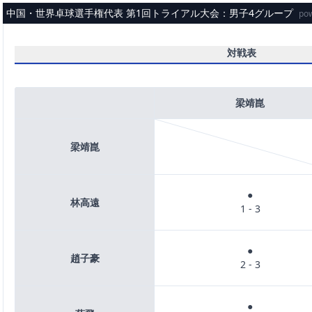
メインコンテンツへスキップ
中国・世界卓球選手権代表 第1回トライアル大会：男子4グループ
po
対戦表
梁靖崑
梁靖崑
●
林高遠
1 - 3
●
趙子豪
2 - 3
●