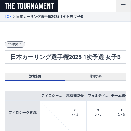
メインコンテンツへスキップ
TOP
日本カーリング選手権2025 1次予選 女子B
開催終了
日本カーリング選手権2025 1次予選 女子B
対戦表
順位表
フィロシーク青森
東京都協会
フォルティウス
チーム御
○
●
●
フィロシーク青森
7 - 3
5 - 7
5 - 9