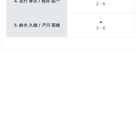
4. 友竹 孝夫 / 桜井 祐一
2 - 6
●
5. 鈴木 久雄 / 戸川 英雄
3 - 6