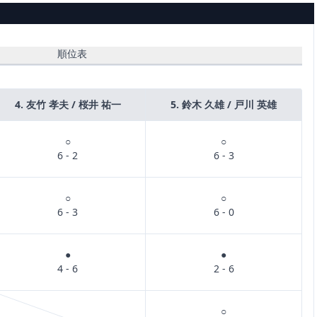
順位表
4. 友竹 孝夫 / 桜井 祐一
5. 鈴木 久雄 / 戸川 英雄
○
○
6 - 2
6 - 3
○
○
6 - 3
6 - 0
●
●
4 - 6
2 - 6
○