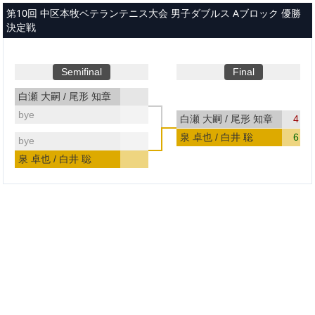
メインコンテンツへスキップ
第10回 中区本牧ベテランテニス大会 男子ダブルス Aブロック 優勝
決定戦
Semifinal
Final
白瀬 大嗣 / 尾形 知章
bye
白瀬 大嗣 / 尾形 知章
4
泉 卓也 / 白井 聡
6
bye
泉 卓也 / 白井 聡