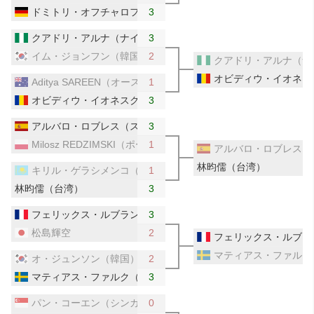
ドミトリ・オフチャロフ（ドイツ）
3
クアドリ・アルナ（ナイジェリア）
3
イム・ジョンフン（韓国）
2
クアドリ・アルナ（ナ
オビディウ・イオネス
Aditya SAREEN（オーストラリア）
1
オビディウ・イオネスク（ルーマニア）
3
アルバロ・ロブレス（スペイン）
3
Milosz REDZIMSKI（ポーランド）
1
アルバロ・ロブレス（
林昀儒（台湾）
キリル・ゲラシメンコ（カザフスタン）
1
林昀儒（台湾）
3
フェリックス・ルブラン（フランス）
3
松島輝空
2
フェリックス・ルブラ
マティアス・ファルク
オ・ジュンソン（韓国）
2
マティアス・ファルク（スウェーデン）
3
パン・コーエン（シンガポール）
0