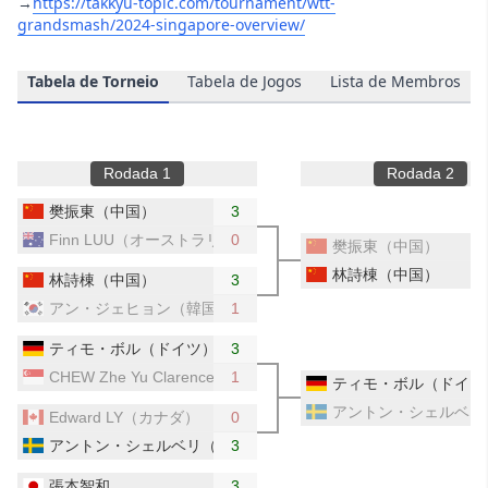
→
https://takkyu-topic.com/tournament/wtt-
grandsmash/2024-singapore-overview/
‎
Tabela de Torneio
Tabela de Jogos
Lista de Membros
Rodada 1
Rodada 2
樊振東（中国）
3
Finn LUU（オーストラリア）
0
樊振東（中国）
林詩棟（中国）
林詩棟（中国）
3
アン・ジェヒョン（韓国）
1
ティモ・ボル（ドイツ）
3
CHEW Zhe Yu Clarence（シンガポール）
1
ティモ・ボル（ドイツ
アントン・シェルベリ
Edward LY（カナダ）
0
アントン・シェルベリ（スウェーデン）
3
張本智和
3