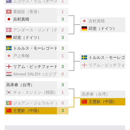
ニコラス・ラム（オーストラリア）
1
黄鎮廷（香港）
1
吉村真晴
3
吉村真晴
邱党（ドイツ）
アンダース・リンド（デンマーク）
2
邱党（ドイツ）
3
トルルス・モーレゴード（スウェーデン）
3
戸上隼輔
1
トルルス・モーレゴー
リアム・ピッチフォー
リアム・ピッチフォード（イングランド）
3
Ahmed SALEH（エジプト）
0
高承睿（台湾）
3
チョ・スンミン（韓国）
1
高承睿（台湾）
王楚欽（中国）
ジョアン・ジェラルド（ポルトガル）
0
王楚欽（中国）
3