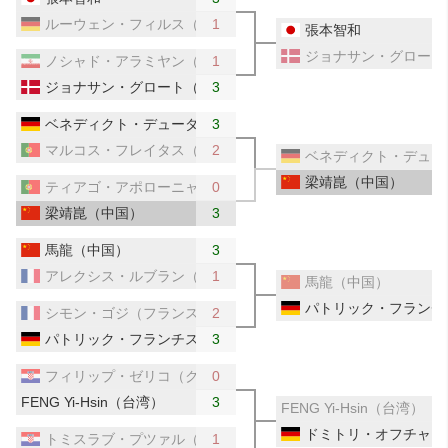
ルーウェン・フィルス（ドイツ）
1
張本智和
ジョナサン・グロート
ノシャド・アラミヤン（イラン）
1
ジョナサン・グロート（デンマーク）
3
ベネディクト・デューダ（ドイツ）
3
マルコス・フレイタス（ポルトガル）
2
ベネディクト・デュー
梁靖崑（中国）
ティアゴ・アポローニャ（ポルトガル）
0
梁靖崑（中国）
3
馬龍（中国）
3
アレクシス・ルブラン（フランス）
1
馬龍（中国）
パトリック・フランチ
シモン・ゴジ（フランス）
2
パトリック・フランチスカ（ドイツ）
3
フィリップ・ゼリコ（クロアチア）
0
FENG Yi-Hsin（台湾）
3
FENG Yi-Hsin（台湾）
ドミトリ・オフチャロ
トミスラブ・プツァル（クロアチア）
1