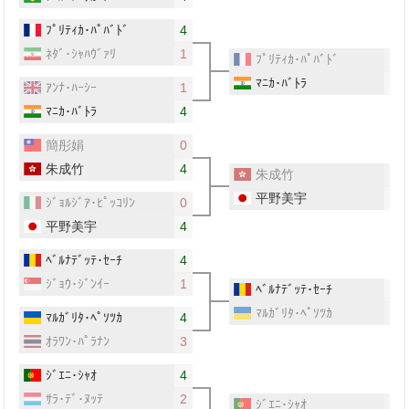
ﾌﾟﾘﾃｨｶ･ﾊﾟﾊﾞﾄﾞ
4
ﾈﾀﾞ･ｼｬﾊｳﾞｧﾘ
1
ﾌﾟﾘﾃｨｶ･ﾊﾟﾊﾞﾄﾞ
0
ﾏﾆｶ･ﾊﾞﾄﾗ
4
ｱﾝﾅ･ﾊｰｼｰ
1
ﾏﾆｶ･ﾊﾞﾄﾗ
4
簡彤娟
0
朱成竹
4
朱成竹
0
平野美宇
4
ｼﾞｮﾙｼﾞｱ･ﾋﾟｯｺﾘﾝ
0
平野美宇
4
ﾍﾞﾙﾅﾃﾞｯﾃ･ｾｰﾁ
4
ｼﾞｮｳ･ｼﾞﾝｲｰ
1
ﾍﾞﾙﾅﾃﾞｯﾃ･ｾｰﾁ
4
ﾏﾙｶﾞﾘﾀ･ﾍﾟｿﾂｶ
1
ﾏﾙｶﾞﾘﾀ･ﾍﾟｿﾂｶ
4
ｵﾗﾜﾝ･ﾊﾟﾗﾅﾝ
3
ｼﾞｴﾆ･ｼｬｵ
4
ｻﾗ･ﾃﾞ･ﾇｯﾃ
2
ｼﾞｴﾆ･ｼｬｵ
2