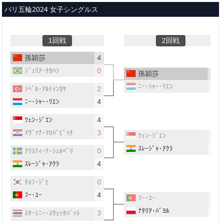
メインコンテンツへスキップ
パリ五輪2024 女子シングルス
1回戦
2回戦
孫穎莎
4
ｼﾞｭﾘｱ･ﾀｶﾊｼ
0
孫穎莎
4
ﾆｰ･ｼｬｰ･ﾘｴﾝ
0
ｼﾍﾞﾙ･ｱﾙﾃｨﾝｶﾔ
2
ﾆｰ･ｼｬｰ･ﾘｴﾝ
4
ﾂｪﾝ･ｼﾞｴﾝ
4
ｲｳﾞｧﾅ･ﾏﾛﾊﾞﾋﾞｯﾁ
3
ﾂｪﾝ･ｼﾞｴﾝ
2
ｽﾚｰｼﾞｬ･ｱｸﾗ
4
ｸﾘｽﾃｨｰﾅ･ｼｪﾙﾍﾞﾘ
0
ｽﾚｰｼﾞｬ･ｱｸﾗ
4
ﾁｮﾝ･ｼﾞﾋ
0
ﾌｰ･ﾕｰ
4
ﾌｰ･ﾕｰ
3
ﾅﾀﾘｱ･ﾊﾞﾖﾙ
4
ｽﾀｰｼﾆｰ･ｽｳｪｯﾀﾊﾞｯﾄ
3