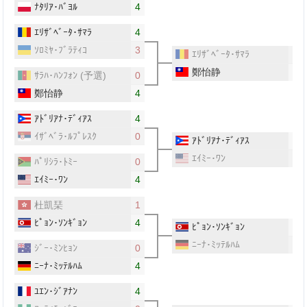
ﾅﾀﾘｱ･ﾊﾞﾖﾙ
4
ｴﾘｻﾞﾍﾞｰﾀ･ｻﾏﾗ
4
ｿﾛﾐﾔ･ﾌﾞﾗﾃｨｺ
3
ｴﾘｻﾞﾍﾞｰﾀ･ｻﾏﾗ
2
鄭怡静
4
ｻﾗﾊ･ﾊﾝﾌｫﾝ
(予選)
0
鄭怡静
4
ｱﾄﾞﾘｱﾅ･ﾃﾞｨｱｽ
4
ｲｻﾞﾍﾞﾗ･ﾙﾌﾟﾚｽｸ
0
ｱﾄﾞﾘｱﾅ･ﾃﾞｨｱｽ
4
ｴｲﾐｰ･ﾜﾝ
2
ﾊﾟﾘｼﾗ･ﾄﾐｰ
0
ｴｲﾐｰ･ﾜﾝ
4
杜凱琹
1
ﾋﾟｮﾝ･ｿﾝｷﾞｮﾝ
4
ﾋﾟｮﾝ･ｿﾝｷﾞｮﾝ
4
ﾆｰﾅ･ﾐｯﾃﾙﾊﾑ
3
ｼﾞｰ･ﾐﾝﾋｮﾝ
0
ﾆｰﾅ･ﾐｯﾃﾙﾊﾑ
4
ﾕｴﾝ･ｼﾞｱﾅﾝ
4