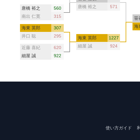
唐橋 裕之
571
唐橋 裕之
560
南出 仁寛
315
笹
海
海東 英郎
307
井口 聡
295
海東 英郎
1227
細屋 誠
924
近藤 喜紀
620
細屋 誠
922
使い方ガイド