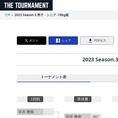
メインコンテンツへスキップ
TOP
2023 Season.3 男子・シニア -78kg級
ポスト
シェア
PDF出力
2023 Seaso
トーナメント表
1回戦
準決勝
笹谷 雅俊
笹谷 雅俊
887