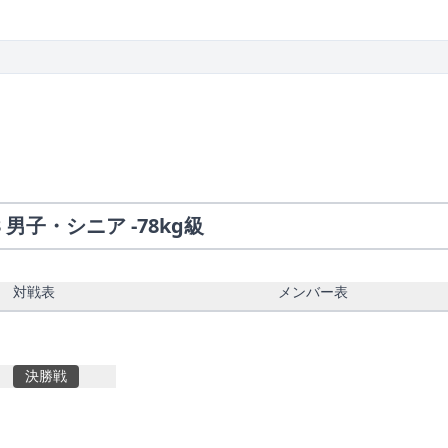
n.3 男子・シニア -78kg級
対戦表
メンバー表
決勝戦