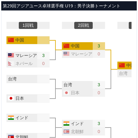
メインコンテンツへスキップ
第29回アジアユース卓球選手権 U19：男子決勝トーナメント
1回戦
2回戦
準
中国
中国
3
マレーシア
0
マレーシア
3
ネパール
0
中国
台湾
台湾
台湾
3
日本
0
日本
インド
インド
3
北朝鮮
0
北朝鮮