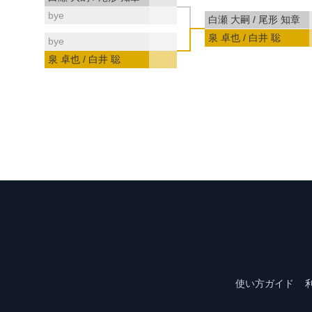
bye
白瀬 大嗣 / 尾形 知章
泉 卓也 / 白井 聡
bye
泉 卓也 / 白井 聡
使い方ガイド