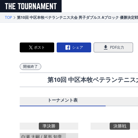
メインコンテンツへスキップ
TOP
第10回 中区本牧ベテランテニス大会 男子ダブルス Aブロック 優勝決定
ポスト
シェア
PDF出力
開催終了
第10回 中区本牧ベテランテニス
トーナメント表
準決勝
決勝戦
白瀬 大嗣 / 尾形 知章