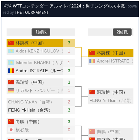
メインコンテンツへスキップ
卓球 WTTコンテンダー アルマトイ2024：男子シングルス本戦
powe
red by
THE TOURNAMENT
1回戦
2回戦
林詩棟（中国）
3
Aidos KENZHIGULOV（カザフスタン）
1
林詩棟（中国）
Andrei ISTRATE
Iskender KHARKI（カザフスタン）
1
Andrei ISTRATE（ルーマニア）
3
温瑞博（中国）
3
リカルド・バルザー（ドイツ）
1
温瑞博（中国）
FENG Yi-Hsin（台湾）
CHANG Yu-An（台湾）
2
FENG Yi-Hsin（台湾）
3
向鵬（中国）
3
横谷晟
0
向鵬（中国）
周啓豪（中国）