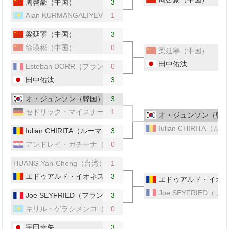
周啓豪（中国）
3
Alan KURMANGALIYEV（カザフスタン）
1
梁延寧（中国）
3
徐瑛彬（中国）
0
梁延寧（中国）
田中佑汰
Esteban DORR（フランス）
0
田中佑汰
3
オ・ジュンソン（韓国）
3
セドリック・マイスナー（ドイツ）
1
オ・ジュンソン（韓
Iulian CHIRITA（
Iulian CHIRITA（ルーマニア）
3
アンドレイ・ガチーナ（クロアチア）
0
HUANG Yan-Cheng（台湾）
1
エドゥアルド・イオネスク（ルーマニア）
3
エドゥアルド・イオ
Joe SEYFRIED（
Joe SEYFRIED（フランス）
3
キリル・ゲラシメンコ（カザフスタン）
0
宇田幸矢
3