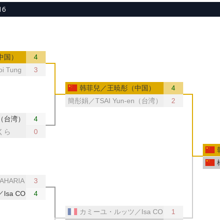
16
中国）
4
i Tung（香港）
3
韩菲兒／王暁彤（中国）
4
簡彤娟／TSAI Yun-en（台湾）
2
n（台湾）
4
くら
0
./ZAHARIA E.（ルーマニア）
3
Isa COK（フランス）
4
カミーユ・ルッツ／Isa COK（フランス）
1