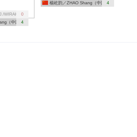
楊屹韵／ZHAO Shang（中国）
4
/WIRAKARN T.（タイ）
0
hang（中国）
4