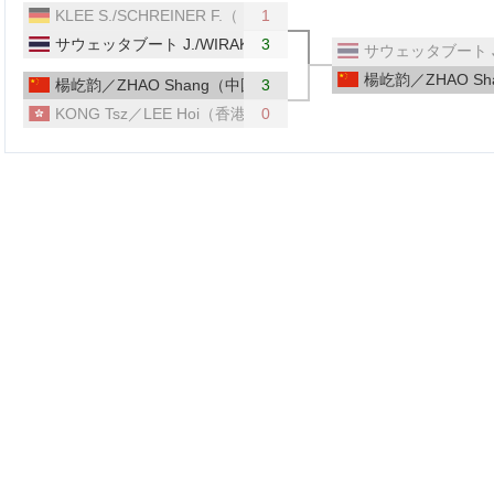
KLEE S./SCHREINER F.（ドイツ）
1
サウェッタブート J./WIRAKARN T.（タイ）
3
サウェッタブート J.
楊屹韵／ZHAO S
楊屹韵／ZHAO Shang（中国）
3
KONG Tsz／LEE Hoi（香港）
0