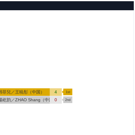
韩菲兒／王暁彤（中国）
4
楊屹韵／ZHAO Shang（中国）
0