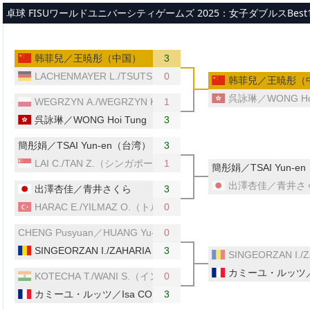
メインコンテンツへスキップ
卓球 FISUワールドユニバーシティゲームズ 2025：女子ダブルスBest
韩菲兒／王暁彤（中国）
3
LACHENMAYER L./TSUTSUI Y.（ドイツ）
0
韩菲兒／王暁彤（
呉詠琳／WONG Ho
WEGRZYN A./WEGRZYN K.（ポーランド）
1
呉詠琳／WONG Hoi Tung（香港）
3
簡彤娟／TSAI Yun-en（台湾）
3
LAI C./TAN Z.（シンガポール）
1
簡彤娟／TSAI Yun-e
出澤杏佳／青井さ
出澤杏佳／青井さくら
3
HARAC E./YILMAZ O.（トルコ）
0
CHENG Pusyuan／HUANG Yu-jie（台湾）
0
SINGEORZAN I./ZAHARIA E.（ルーマニア）
3
SINGEORZAN I
カミーユ・ルッツ／
KOTECHA T./WANI S.（インド）
0
カミーユ・ルッツ／Isa COK（フランス）
3