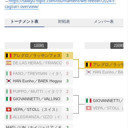
→
https://takkyu-topic.com/tournament/wtt-feeder/2024-f-
cagliari-overview/
‎
トーナメント表
対戦表
メンバー表
1回戦
2回戦
アレグロ／ラッサンフォス（ベルギー）
3
DE LAS HERAS／FRANCO（スペイン）
0
アレグロ／ラッサ
HAN Eunho／BAE
FASO／TREVISAN（イタリア）
2
HAN Eunho／BAEK Hogyun（韓国）
3
PUPPO／MUTTI（イタリア）
2
GIOVANNETTI／VALLINO（イタリア）
3
GIOVANNETTI／
VEPA／STOLL（
VEPA／STOLL（スイス）
3
ALLEGRANZA／IZZO（イタリア）
1
MATI／LIN（ナイジェリア／オーストラリア）
3