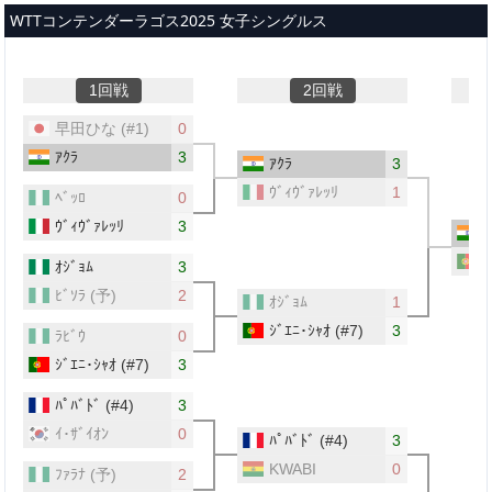
メインコンテンツへスキップ
WTTコンテンダーラゴス2025 女子シングルス
1回戦
2回戦
早田ひな
(#1)
0
ｱｸﾗ
3
ｱｸﾗ
3
ｳﾞｨｳﾞｧﾚｯﾘ
1
ﾍﾞｯﾛ
0
ｳﾞｨｳﾞｧﾚｯﾘ
3
ｱ
ｼ
ｵｼﾞｮﾑ
3
ﾋﾞｿﾗ
(予)
2
ｵｼﾞｮﾑ
1
ｼﾞｴﾆ･ｼｬｵ
(#7)
3
ﾗﾋﾞｳ
0
ｼﾞｴﾆ･ｼｬｵ
(#7)
3
ﾊﾟﾊﾞﾄﾞ
(#4)
3
ｲ･ｻﾞｲｵﾝ
0
ﾊﾟﾊﾞﾄﾞ
(#4)
3
KWABI
0
ﾌｧﾗﾅ
(予)
2