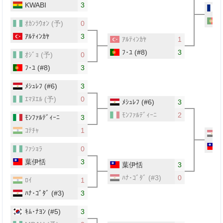
KWABI
3
ﾊ
ﾌ
ｵｶﾝﾗｳｫﾝ
(予)
0
ｱﾙﾃｨﾝｶﾔ
3
ｱﾙﾃｨﾝｶﾔ
1
ﾌ･ﾕ
(#8)
3
ｵｼﾞｮ
(予)
0
ﾌ･ﾕ
(#8)
3
ﾒｼｭﾚﾌ
(#6)
3
ｴﾏﾇｴﾙ
(予)
0
ﾒｼｭﾚﾌ
(#6)
3
ﾓﾝﾌｧﾙﾃﾞｨｰﾆ
2
ﾓﾝﾌｧﾙﾃﾞｨｰﾆ
3
ｺﾃﾁｬ
1
ﾒ
ﾌｧｼｮﾗ
0
葉伊恬
3
葉伊恬
3
ﾊﾅ･ｺﾞﾀﾞ
(#3)
0
ﾛｲ
1
ﾊﾅ･ｺﾞﾀﾞ
(#3)
3
ｷﾑ･ﾅﾖﾝ
(#5)
3