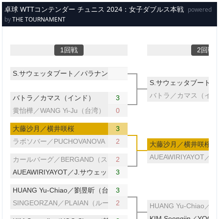
メインコンテンツへスキップ
卓球 WTTコンテンダー チュニス 2024：女子ダブルス本戦
powered
by
THE TOURNAMENT
1回戦
2回戦
S.サウェッタブート／パラナン（タイ）
S.サウェッタブート
バトラ／カマス（イン
バトラ／カマス（インド）
3
黄怡樺／WANG Yi-Ju（台湾）
0
大藤沙月／横井咲桜
3
ラボソバー／PUCHOVANOVA（スロバキア）
2
大藤沙月／横井咲桜
AUEAWIRIYAYOT
カールバーグ／BERGAND（スウェーデン）
2
AUEAWIRIYAYOT／J.サウェッタブート（タイ）
3
HUANG Yu-Chiao／劉昱昕（台湾）
3
SINGEORZAN／PLAIAN（ルーマニア）
2
HUANG Yu-Chia
KIM Seongjin／YOO