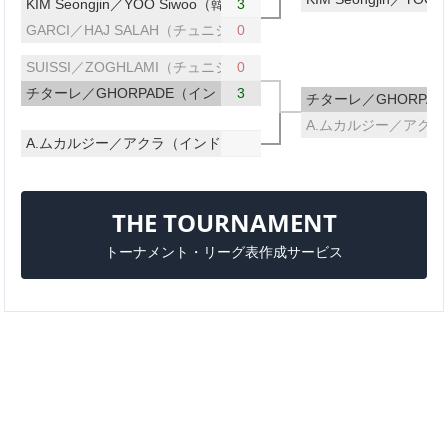
KIM Seongjin／YOO Siwoo（韓国）
3
GARCI／HAJ SALAH（チュニジア）
0
SUISSI／ZOGHLAMI（チュニジア）
0
チターレ／GHORPADE（インド）
3
チターレ／GHORPA
A.ムカルジー／アク
A.ムカルジー／アクラ（インド）
THE TOURNAMENT
トーナメント・リーグ表作成サービス