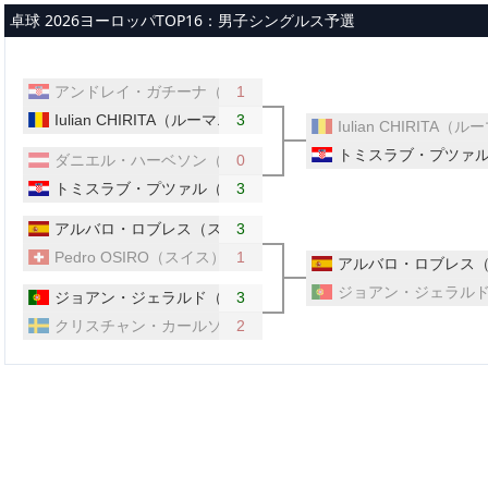
メインコンテンツへスキップ
卓球 2026ヨーロッパTOP16：男子シングルス予選
アンドレイ・ガチーナ（クロアチア）
1
Iulian CHIRITA（ルーマニア）
3
Iulian CHIRITA（
トミスラブ・プツァ
ダニエル・ハーベソン（オーストリア）
0
トミスラブ・プツァル（クロアチア）
3
アルバロ・ロブレス（スペイン）
3
Pedro OSIRO（スイス）
1
アルバロ・ロブレス
ジョアン・ジェラル
ジョアン・ジェラルド（ポルトガル）
3
クリスチャン・カールソン（スウェーデン）
2