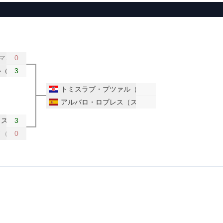
ルーマニア）
0
ル（クロアチア）
3
トミスラブ・プツァル（クロアチア）
アルバロ・ロブレス（スペイン）
（スペイン）
3
ド（ポルトガル）
0