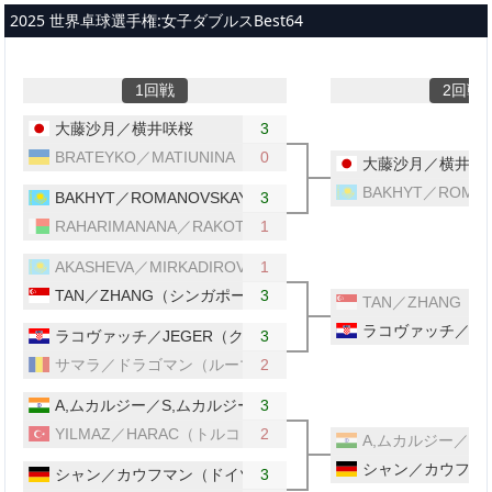
メインコンテンツへスキップ
2025 世界卓球選手権:女子ダブルスBest64
1回戦
2回戦
大藤沙月／横井咲桜
3
BRATEYKO／MATIUNINA（ウクライナ）
0
大藤沙月／横井咲
BAKHYT／ROM
BAKHYT／ROMANOVSKAYA（カザフスタン）
3
RAHARIMANANA／RAKOTONDRAZAKA（マダガスカル）
1
AKASHEVA／MIRKADIROVA（カザフスタン）
1
TAN／ZHANG（シンガポール）
3
TAN／ZHANG
ラコヴァッチ／JE
ラコヴァッチ／JEGER（クロアチア）
3
サマラ／ドラゴマン（ルーマニア）
2
A,ムカルジー／S,ムカルジー（インド）
3
YILMAZ／HARAC（トルコ）
2
A,ムカルジー／S
シャン／カウフマ
シャン／カウフマン（ドイツ）
3