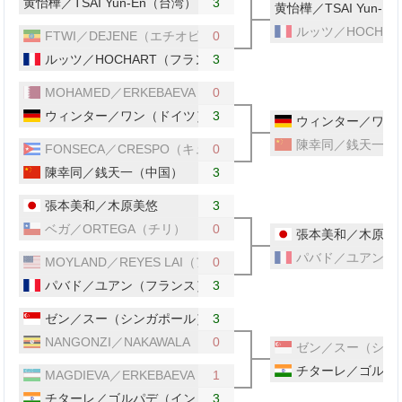
黄怡樺／TSAI Yun-En（台湾）
3
黄怡樺／TSAI Yun-
ルッツ／HOCHA
FTWI／DEJENE（エチオピア）
0
ルッツ／HOCHART（フランス）
3
MOHAMED／ERKEBAEVA（カタール）
0
ウィンター／ワン（ドイツ）
3
ウィンター／ワン
陳幸同／銭天一（
FONSECA／CRESPO（キューバ）
0
陳幸同／銭天一（中国）
3
張本美和／木原美悠
3
ベガ／ORTEGA（チリ）
0
張本美和／木原美
パバド／ユアン（
MOYLAND／REYES LAI（アメリカ）
0
パバド／ユアン（フランス）
3
ゼン／スー（シンガポール）
3
NANGONZI／NAKAWALA（ウガンダ）
0
ゼン／スー（シン
チターレ／ゴルパ
MAGDIEVA／ERKEBAEVA（ウズベキスタン）
1
チターレ／ゴルパデ（インド）
3