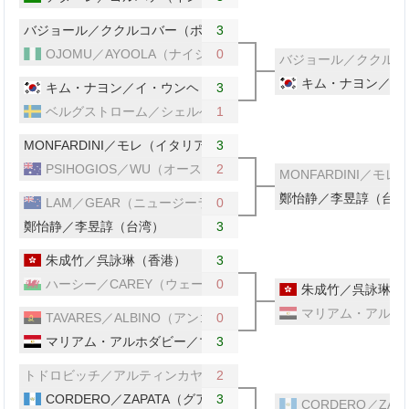
バジョール／ククルコバー（ポーランド／スロバキア）
3
OJOMU／AYOOLA（ナイジェリア）
0
バジョール／ククルコ
キム・ナヨン／イ
キム・ナヨン／イ・ウンヘ（韓国）
3
ベルグストローム／シェルベリ（スウェーデン）
1
MONFARDINI／モレ（イタリア／スイス）
3
PSIHOGIOS／WU（オーストラリア）
2
MONFARDINI／モ
鄭怡静／李昱諄（台湾
LAM／GEAR（ニュージーランド）
0
鄭怡静／李昱諄（台湾）
3
朱成竹／呉詠琳（香港）
3
ハーシー／CAREY（ウェールズ）
0
朱成竹／呉詠琳（
マリアム・アルホ
TAVARES／ALBINO（アンゴラ）
0
マリアム・アルホダビー／マルワ・アルホダビー（エジプト）
3
トドロビッチ／アルティンカヤ（セルビア／トルコ）
2
CORDERO／ZAPATA（グアテマラ）
3
CORDERO／ZA