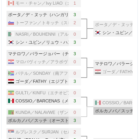
モー・チャン／Ivy LIAO（カナダ）
1
ポータ／デ・ヌッテ（ハンガリー／ルクセンブルク）
3
トーファン／トキッチ（スロベニア）
2
ポータ／デ・ヌッテ（
シン・ユビン／リ
NASRI／BOUHENNI（アルジェリア）
0
シン・ユビン／リュウ・ハンナ（韓国）
3
マテロワ／バラージョバー（チェコ／スロバキア）
3
マロバヴィッチ／アラポヴィッチ（クロアチア）
0
マテロワ／バラージョ
ゴーダ／FATHY
パテル／SONDAY（南アフリカ）
0
ゴーダ／FATHY（エジプト）
3
GULTI／KINFU（エチオピア）
0
COSSIO／BARCENAS（メキシコ）
3
COSSIO／BAR
ポルカノバ／スッチ（
KUNDA／NALAVWE（ザンビア）
0
ポルカノバ／スッチ（オーストリア／ルーマニア）
3
ルプレスク／SURJAN（セルビア）
2