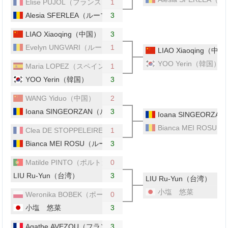
Elise PUJOL（フランス）
1
Alesia SFERLEA（ルーマニア）
3
LIAO Xiaoqing（中国）
3
Evelyn UNGVARI（ルーマニア）
1
LIAO Xiaoqing（中
YOO Yerin（韓国）
Maria LOPEZ（スペイン）
1
YOO Yerin（韓国）
3
WANG Yiduo（中国）
2
Ioana SINGEORZAN（ルーマニア）
3
Ioana SINGEOR
Bianca MEI ROS
Clea DE STOPPELEIRE（フランス）
1
Bianca MEI ROSU（ルーマニア）
3
Matilde PINTO（ポルトガル）
0
LIU Ru-Yun（台湾）
3
LIU Ru-Yun（台湾）
小塩 悠菜
Weronika BOBEK（ポーランド）
0
小塩 悠菜
3
Agathe AVEZOU（フランス）
3