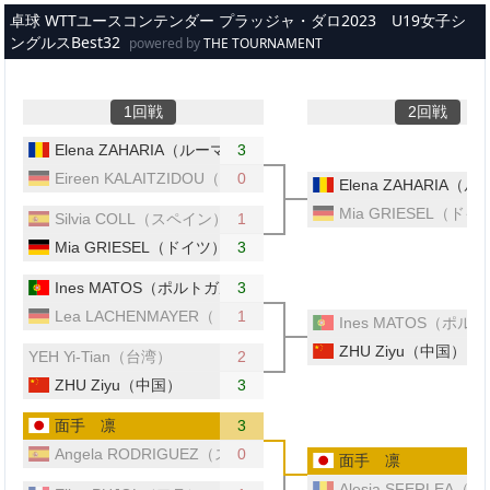
メインコンテンツへスキップ
卓球 WTTユースコンテンダー プラッジャ・ダロ2023 U19女子シ
ングルスBest32
powered by
THE TOURNAMENT
1回戦
2回戦
Elena ZAHARIA（ルーマニア）
3
Eireen KALAITZIDOU（ドイツ）
0
Elena ZAHARIA
Mia GRIESEL（ドイ
Silvia COLL（スペイン）
1
Mia GRIESEL（ドイツ）
3
Ines MATOS（ポルトガル）
3
Lea LACHENMAYER（ドイツ）
1
Ines MATOS（ポル
ZHU Ziyu（中国）
YEH Yi-Tian（台湾）
2
ZHU Ziyu（中国）
3
面手 凛
3
Angela RODRIGUEZ（スペイン）
0
面手 凛
Alesia SFERLEA