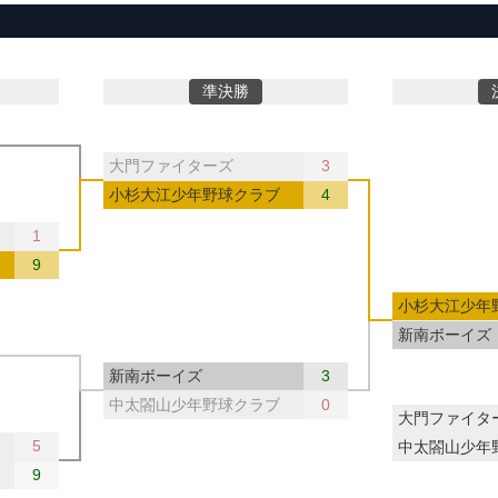
準決勝
大門ファイターズ
3
小杉大江少年野球クラブ
4
1
9
小杉大江少年
新南ボーイズ
新南ボーイズ
3
中太閤山少年野球クラブ
0
大門ファイタ
5
中太閤山少年
9