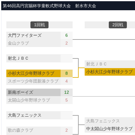
メインコンテンツへスキップ
第46回高円宮賜杯学童軟式野球大会 射水市大会
1回戦
2回戦
大門ファイターズ
6
金山クラブ
2
射北ＪＢＣ
射北ＪＢＣ
小杉大江少年野球クラブ
小杉大江少年野球クラブ
8
スポーツ少年団新湊クラブ
4
新南ボーイズ
12
太閤山少年野球クラブ
5
大島フェニックス
大島フェニックス
中太閤山少年野球クラブ
歌の森クラブ
2