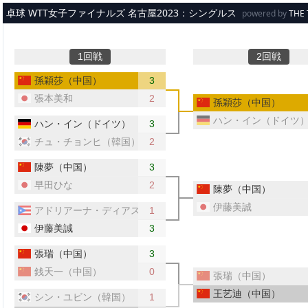
メインコンテンツへスキップ
卓球 WTT女子ファイナルズ 名古屋2023：シングルス
powered by
THE
1回戦
2回戦
孫穎莎（中国）
3
張本美和
2
孫穎莎（中国）
ハン・イン（ドイツ
ハン・イン（ドイツ）
3
チュ・チョンヒ（韓国）
2
陳夢（中国）
3
早田ひな
2
陳夢（中国）
伊藤美誠
アドリアーナ・ディアス（プエルトリコ）
1
伊藤美誠
3
張瑞（中国）
3
銭天一（中国）
0
張瑞（中国）
王艺迪（中国）
シン・ユビン（韓国）
1