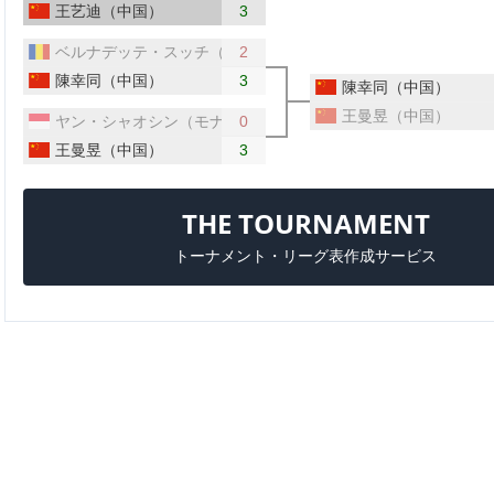
王艺迪（中国）
3
ベルナデッテ・スッチ（ルーマニア）
2
陳幸同（中国）
3
陳幸同（中国）
王曼昱（中国）
ヤン・シャオシン（モナコ）
0
王曼昱（中国）
3
THE TOURNAMENT
トーナメント・リーグ表作成サービス