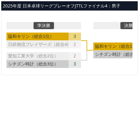
メインコンテンツへスキップ
2025年度 日本卓球リーグプレーオフJTTLファイナル4：男子
準決勝
決勝戦
協和キリン（総合1位）
3
日鉄物流ブレイザーズ（総合4位）
2
協和キリン（総合1位
シチズン時計（総合3
愛知工業大学（総合2位）
2
シチズン時計（総合3位）
3