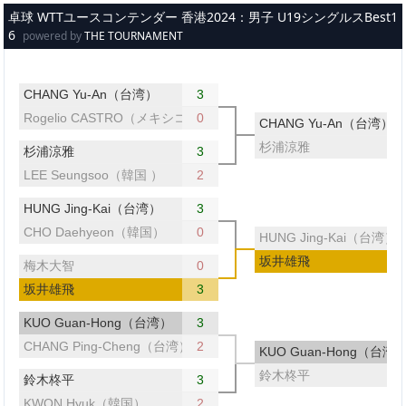
メインコンテンツへスキップ
卓球 WTTユースコンテンダー 香港2024：男子 U19シングルスBest1
6
powered by
THE TOURNAMENT
CHANG Yu-An（台湾）
3
Rogelio CASTRO（メキシコ）
0
CHANG Yu-An（台湾）
杉浦涼雅
杉浦涼雅
3
LEE Seungsoo（韓国 ）
2
HUNG Jing-Kai（台湾）
3
CHO Daehyeon（韓国）
0
HUNG Jing-Kai（台湾）
坂井雄飛
梅木大智
0
坂井雄飛
3
KUO Guan-Hong（台湾）
3
CHANG Ping-Cheng（台湾）
2
KUO Guan-Hong（台湾
鈴木柊平
鈴木柊平
3
KWON Hyuk（韓国）
2