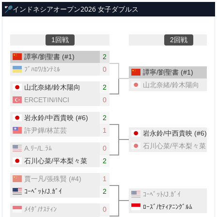
メインコンテンツへスキップ
🏸インドネシアオープン2026 女子ダブルス
1回戦
2回戦
譚寧/劉聖書
(#1)
2
ﾌﾞﾊﾛﾜ/ｶﾝﾃﾐﾙ
0
譚寧/劉聖書
(#1)
山北奈緒/鈴木陽向
山北奈緒/鈴木陽向
2
ERCETIN/INCI
0
岩永鈴/中西貴映
(#6)
2
許尹鏵/林芷芸
1
岩永鈴/中西貴映
(#6)
石川心菜/平本梨々菜
A.ﾘｰ/L.ﾗﾑ
0
石川心菜/平本梨々菜
2
賈一凡/張殊賢
(#4)
1
ｺｰﾍﾞｯﾄ/J.ｶﾞｲ
2
ｺｰﾍﾞｯﾄ/J.ｶﾞｲ
ﾛｰｽﾞ/ｾﾃｨｱﾆﾝｸﾞﾙﾑ
ﾒｲﾀﾞ/ﾅｽﾃｨﾝ
0