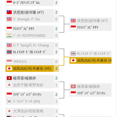
ﾛｰｽﾞ/ｾﾃｨｱﾆﾝｸﾞﾙﾑ
2
洪恩慈/謝沛珊
(#7)
2
Y. Jheng/L.F. Hu
0
洪恩慈/謝沛珊
(#7)
ｸｽﾏ/ﾌﾟｽﾋﾟﾀｻﾘ
ｸｽﾏ/ﾌﾟｽﾋﾟﾀｻﾘ
2
ｼﾞｮﾘｰ/GOPICHAND
0
C.T Yang/C.H. Chang
0
N.ｴｲﾑｻｰﾄﾞ/B.ｴｲﾑｻｰﾄﾞ
2
N.ｴｲﾑｻｰﾄﾞ/B.ｴｲﾑｻｰﾄﾞ
福島由紀/松本麻佑
(#5)
ﾏﾔｻﾘ/ﾗﾊﾕ
0
福島由紀/松本麻佑
(#5)
2
楊霈霖/楊雅婷
2
志田千陽/東野有紗
1
楊霈霖/楊雅婷
ﾗﾏﾀﾞﾝﾃﾞｨ/ﾌﾟﾗﾃｨｳｨ
ﾗﾏﾀﾞﾝﾃﾞｨ/ﾌﾟﾗﾃｨｳｨ
2
ｲ･ｿﾋ/ﾍﾟｸ･ﾊﾅ
(#3)
1
大澤佳歩/⽥部真唯
1