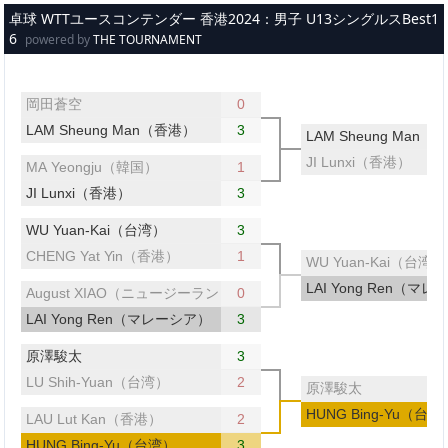
メインコンテンツへスキップ
卓球 WTTユースコンテンダー 香港2024：男子 U13シングルスBest1
6
powered by
THE TOURNAMENT
岡田蒼空
0
LAM Sheung Man（香港）
3
LAM Sheung Man（
JI Lunxi（香港）
MA Yeongju（韓国）
1
JI Lunxi（香港）
3
WU Yuan-Kai（台湾）
3
CHENG Yat Yin（香港）
1
WU Yuan-Kai（台湾）
LAI Yong Ren（マ
August XIAO（ニュージーランド）
0
LAI Yong Ren（マレーシア）
3
原澤駿太
3
LU Shih-Yuan（台湾）
2
原澤駿太
HUNG Bing-Yu（台湾
LAU Lut Kan（香港）
2
HUNG Bing-Yu（台湾）
3