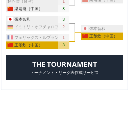
林昀儒（台湾）
1
梁靖崑（中国）
3
張本智和
3
ドミトリ・オフチャロフ（ドイツ）
2
張本智和
王楚欽（中国）
フェリックス・ルブラン（フランス）
1
王楚欽（中国）
3
THE TOURNAMENT
トーナメント・リーグ表作成サービス