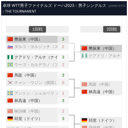
メインコンテンツへスキップ
卓球 WTT男子ファイナルズ ドーハ2023：男子シングルス
powered b
y
THE TOURNAMENT
1回戦
2回戦
樊振東（中国）
3
ダルコ・ヨルジッチ（スロベニア）
2
樊振東（中国）
クアドリ・アルナ（
クアドリ・アルナ（ナイジェリア）
3
ウーゴ・カルデラノ（ブラジル）
2
馬龍（中国）
3
チャン・ウジン（韓国）
0
馬龍（中国）
林高遠（中国）
アントン・シェルベリ（スウェーデン）
1
林高遠（中国）
3
林詩棟（中国）
2
邱党（ドイツ）
3
邱党（ドイツ）
梁靖崑（中国）