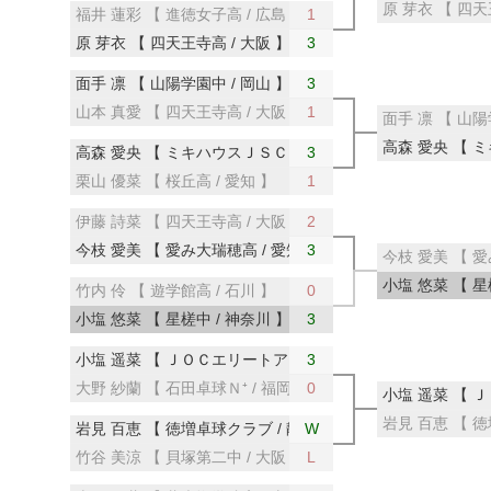
原 芽衣 【 四天
福井 蓮彩 【 進徳女子高 / 広島 】
1
原 芽衣 【 四天王寺高 / 大阪 】
3
面手 凛 【 山陽学園中 / 岡山 】
3
山本 真愛 【 四天王寺高 / 大阪 】
1
面手 凛 【 山陽
高森 愛央 【 ミ
高森 愛央 【 ミキハウスＪＳＣ / 大阪 】
3
栗山 優菜 【 桜丘高 / 愛知 】
1
伊藤 詩菜 【 四天王寺高 / 大阪 】
2
今枝 愛美 【 愛み大瑞穂高 / 愛知 】
3
今枝 愛美 【 愛
小塩 悠菜 【 星
竹内 伶 【 遊学館高 / 石川 】
0
小塩 悠菜 【 星槎中 / 神奈川 】
3
小塩 遥菜 【 ＪＯＣエリートアカデミー／星槎 / 東京 】
3
大野 紗蘭 【 石田卓球Ｎ⁺ / 福岡 】
0
小塩 遥菜 【 
岩見 百恵 【 徳
岩見 百恵 【 徳増卓球クラブ / 静岡 】
W
竹谷 美涼 【 貝塚第二中 / 大阪 】
L