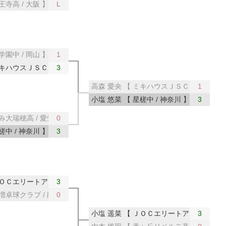
王寺高 / 大阪 】
L
学園中 / 岡山 】
1
キハウスＪＳＣ / 大阪 】
3
高森 愛央 【 ミキハウスＪＳＣ / 大阪 】
1
小塩 悠菜 【 星槎中 / 神奈川 】
3
み大瑞穂高 / 愛知 】
0
槎中 / 神奈川 】
3
ＪＯＣエリートアカデミー／星槎 / 東京 】
3
増卓球クラブ / 静岡 】
0
小塩 遥菜 【 ＪＯＣエリートアカデミー／星
3