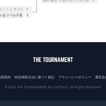
由本 楓羽 【 香ヶ丘リベルテ高 / 大阪 】
0
Ａｓｉｒｙ Ｒｕｍｏｉ / 北海道 】
0
ヶ丘リベルテ高 / 大阪 】
3
利用規約
特定商取引法に基づく表記
プライバシーポリシー
運営会
© 2026 THE TOURNAMENT by CraftTech. All Rights Reserved.