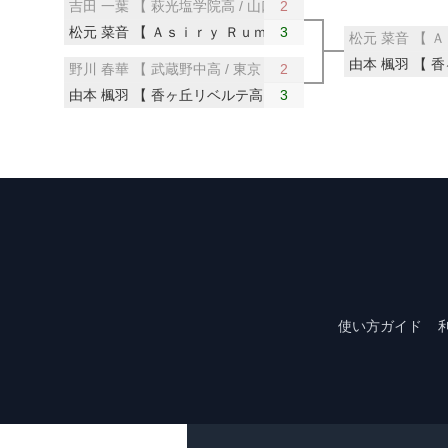
吉田 一葉 【 萩光塩学院高 / 山口 】
2
松元 菜音 【 Ａｓｉｒｙ Ｒｕｍｏｉ / 北海道 】
3
松元 菜音 【 
由本 楓羽 【 香
野川 春華 【 武蔵野中高 / 東京 】
2
由本 楓羽 【 香ヶ丘リベルテ高 / 大阪 】
3
使い方ガイド