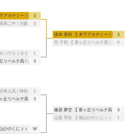
下アカデミー / 神奈川 】
3
塚第二中 / 大阪 】
0
張本 美和 【 木下アカデミー / 神奈川 】
3
司 千莉 【 香ヶ丘リベルテ高 / 大阪
0
キハウスＪＳＣ / 大阪 】
1
丘リベルテ高 / 大阪
3
浜隼人高 / 神奈川 】
1
ヶ丘リベルテ高 / 大阪 】
3
篠原 夢空 【 香ヶ丘リベルテ高 / 大阪 】
3
山室 早矢 【 城山ひのくにＪｒ / 熊本 】
1
山ひのくにＪｒ / 熊本 】
W