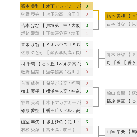
張本 美和 【 木下アカデミー / 神奈川 】
3
狩野 琴春 【 埼玉栄高 / 埼玉 】
0
張本 美和 【 木
吉本 はな 【 貝
吉本 はな 【 貝塚第二中 / 大阪 】
3
坂﨑 愛華 【 正智深谷高 / 埼玉 】
1
青木 咲智 【 ミキハウスＪＳＣ / 大阪 】
3
佐原 のどか 【 鎮西学院高 / 長崎 】
1
青木 咲智 【 ミ
司 千莉 【 香ヶ
司 千莉 【 香ヶ丘リベルテ高 / 大阪
3
牧野 里菜 【 遊学館高 / 石川 】
0
首藤 成美 【 希望が丘高 / 福岡
0
桧山 夏望 【 横浜隼人高 / 神奈川 】
3
桧山 夏望 【 横
篠原 夢空 【 香
牧野 美玲 【 木下アカデミー / 神奈川 】
0
篠原 夢空 【 香ヶ丘リベルテ高 / 大阪 】
3
山室 早矢 【 城山ひのくにＪｒ / 熊本 】
3
村松 愛菜 【 富田高 / 岐阜 】
0
山室 早矢 【 城