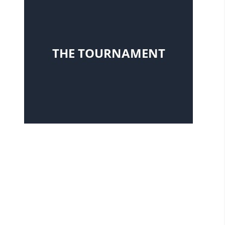
THE TOURNAMENT
張本 美和 【 木下アカデミー / 神奈川 】
W
篠原 夢空 【 香ヶ丘リベルテ高 / 大阪 】
L