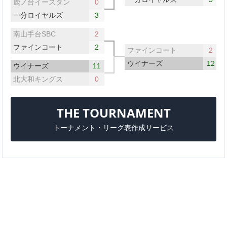
鹿ノ台イースタン
0
一分ロイヤルズ
3
南山手台SBC
2
ファインコート
2
ファインコート
2
ウイナーズ
12
ウイナーズ
11
北大和キングス
0
THE TOURNAMENT
トーナメント・リーグ表作成サービス