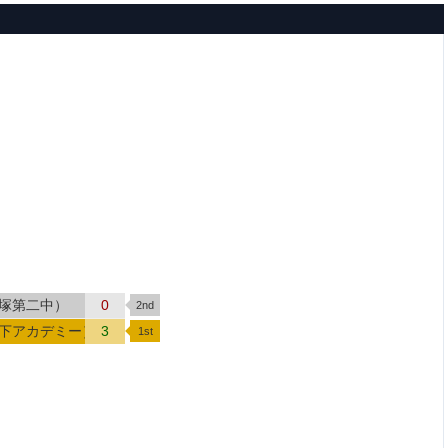
貝塚第二中）
0
木下アカデミー）
3