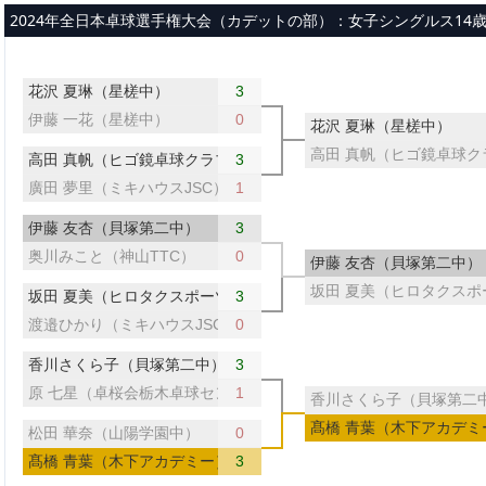
メインコンテンツへスキップ
2024年全日本卓球選手権大会（カデットの部）：女子シングルス14歳以
花沢 夏琳（星槎中）
3
伊藤 一花（星槎中）
0
花沢 夏琳（星槎中）
高田 真帆（ヒゴ鏡卓球ク
高田 真帆（ヒゴ鏡卓球クラブ）
3
廣田 夢里（ミキハウスJSC）
1
伊藤 友杏（貝塚第二中）
3
奥川みこと（神山TTC）
0
伊藤 友杏（貝塚第二中）
坂田 夏美（ヒロタクスポ
坂田 夏美（ヒロタクスポーツ）
3
渡邉ひかり（ミキハウスJSC）
0
香川さくら子（貝塚第二中）
3
原 七星（卓桜会栃木卓球センター）
1
香川さくら子（貝塚第二
髙橋 青葉（木下アカデミ
松田 華奈（山陽学園中）
0
髙橋 青葉（木下アカデミー）
3