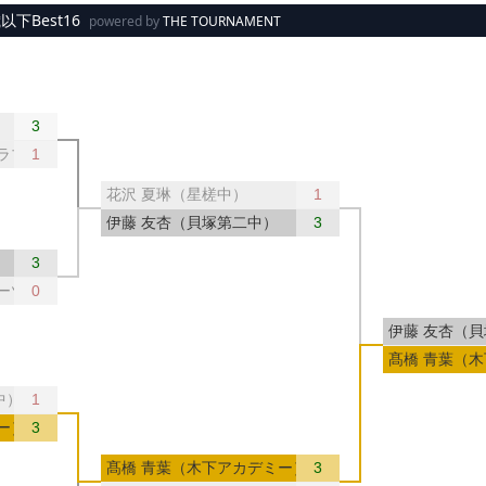
下Best16
powered by
THE TOURNAMENT
3
ラブ）
1
花沢 夏琳（星槎中）
1
伊藤 友杏（貝塚第二中）
3
3
ーツ）
0
伊藤 友杏（
髙橋 青葉（
中）
1
ー）
3
髙橋 青葉（木下アカデミー）
3