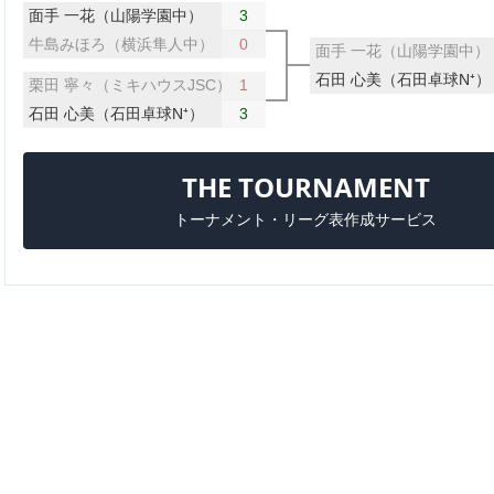
面手 一花（山陽学園中）
3
牛島みほろ（横浜隼人中）
0
面手 一花（山陽学園中）
石田 心美（石田卓球N⁺）
栗田 寧々（ミキハウスJSC）
1
石田 心美（石田卓球N⁺）
3
THE TOURNAMENT
トーナメント・リーグ表作成サービス